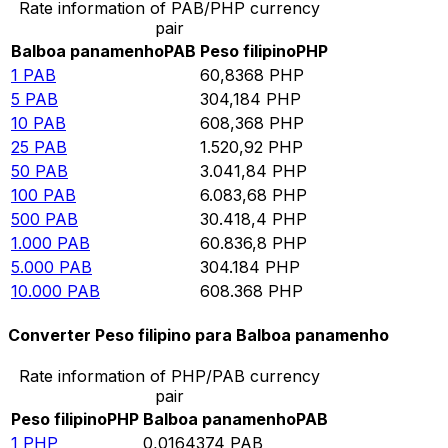
Rate information of PAB/PHP currency
pair
Balboa panamenho
PAB
Peso filipino
PHP
1
PAB
60,8368
PHP
5
PAB
304,184
PHP
10
PAB
608,368
PHP
25
PAB
1.520,92
PHP
50
PAB
3.041,84
PHP
100
PAB
6.083,68
PHP
500
PAB
30.418,4
PHP
1.000
PAB
60.836,8
PHP
5.000
PAB
304.184
PHP
10.000
PAB
608.368
PHP
Converter Peso filipino para Balboa panamenho
Rate information of PHP/PAB currency
pair
Peso filipino
PHP
Balboa panamenho
PAB
1
PHP
0,0164374
PAB