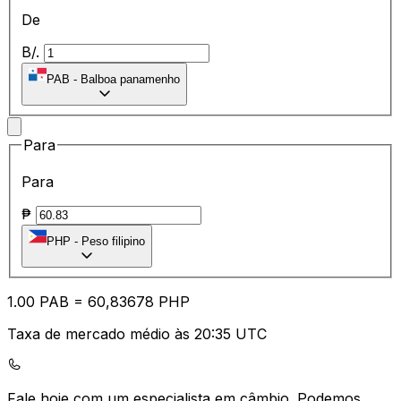
De
B/.
PAB
-
Balboa panamenho
Para
Para
₱
PHP
-
Peso filipino
1.00
PAB
=
60
,83678
PHP
Taxa de mercado médio às 20:35 UTC
Fale hoje com um especialista em câmbio.
Podemos