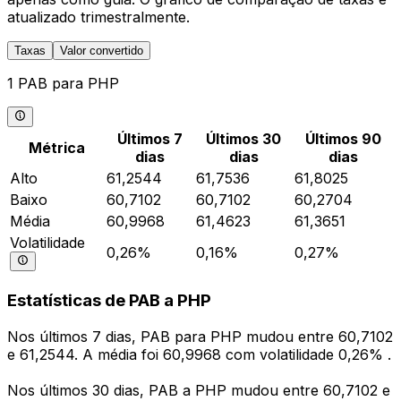
atualizado trimestralmente.
Taxas
Valor convertido
1 PAB para PHP
Últimos 7
Últimos 30
Últimos 90
Métrica
dias
dias
dias
Alto
61,2544
61,7536
61,8025
Baixo
60,7102
60,7102
60,2704
Média
60,9968
61,4623
61,3651
Volatilidade
0,26%
0,16%
0,27%
Estatísticas de PAB a PHP
Nos últimos 7 dias, PAB para PHP mudou entre 60,7102
e 61,2544. A média foi 60,9968 com volatilidade 0,26% .
Nos últimos 30 dias, PAB a PHP mudou entre 60,7102 e