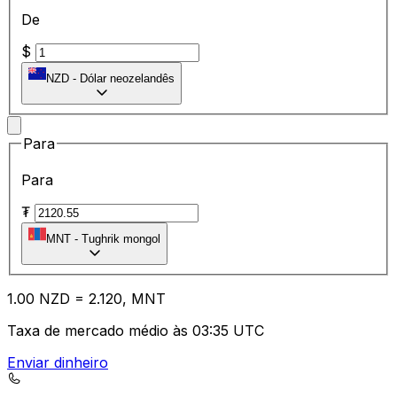
De
$
NZD
-
Dólar neozelandês
Para
Para
₮
MNT
-
Tughrik mongol
1.00
NZD
=
2.12
0,
MNT
Taxa de mercado médio às 03:35 UTC
Enviar dinheiro