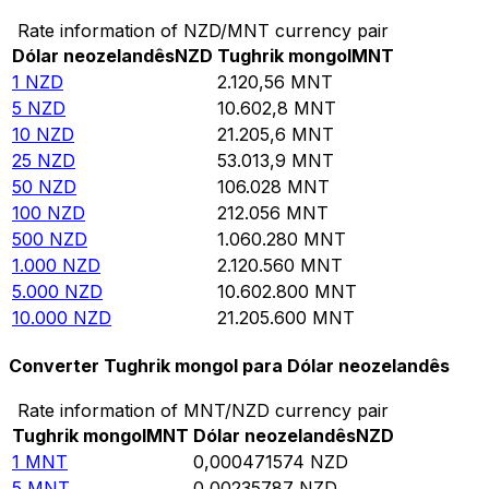
Rate information of NZD/MNT currency pair
Dólar neozelandês
NZD
Tughrik mongol
MNT
1
NZD
2.120,56
MNT
5
NZD
10.602,8
MNT
10
NZD
21.205,6
MNT
25
NZD
53.013,9
MNT
50
NZD
106.028
MNT
100
NZD
212.056
MNT
500
NZD
1.060.280
MNT
1.000
NZD
2.120.560
MNT
5.000
NZD
10.602.800
MNT
10.000
NZD
21.205.600
MNT
Converter Tughrik mongol para Dólar neozelandês
Rate information of MNT/NZD currency pair
Tughrik mongol
MNT
Dólar neozelandês
NZD
1
MNT
0,000471574
NZD
5
MNT
0,00235787
NZD