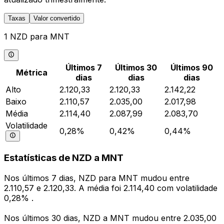
Taxas
Valor convertido
1 NZD para MNT
Últimos 7
Últimos 30
Últimos 90
Métrica
dias
dias
dias
Alto
2.120,33
2.120,33
2.142,22
Baixo
2.110,57
2.035,00
2.017,98
Média
2.114,40
2.087,99
2.083,70
Volatilidade
0,28%
0,42%
0,44%
Estatísticas de NZD a MNT
Nos últimos 7 dias, NZD para MNT mudou entre
2.110,57 e 2.120,33. A média foi 2.114,40 com volatilidade
0,28% .
Nos últimos 30 dias, NZD a MNT mudou entre 2.035,00