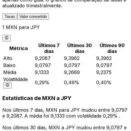
atualizado trimestralmente.
Taxas
Valor convertido
1 MXN para JPY
Últimos 7
Últimos 30
Últimos 90
Métrica
dias
dias
dias
Alto
9,2087
9,3962
9,3962
Baixo
9,0797
9,0797
9,0797
Média
9,1333
9,2669
9,2375
Volatilidade
0,29%
0,49%
0,40%
Estatísticas de MXN a JPY
Nos últimos 7 dias, MXN para JPY mudou entre 9,0797
e 9,2087. A média foi 9,1333 com volatilidade 0,29% .
Nos últimos 30 dias, MXN a JPY mudou entre 9,0797 e