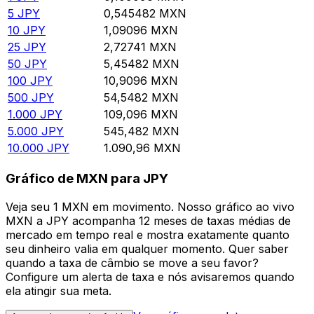
5
JPY
0,545482
MXN
10
JPY
1,09096
MXN
25
JPY
2,72741
MXN
50
JPY
5,45482
MXN
100
JPY
10,9096
MXN
500
JPY
54,5482
MXN
1.000
JPY
109,096
MXN
5.000
JPY
545,482
MXN
10.000
JPY
1.090,96
MXN
Gráfico de MXN para JPY
Veja seu 1 MXN em movimento. Nosso gráfico ao vivo
MXN a JPY acompanha 12 meses de taxas médias de
mercado em tempo real e mostra exatamente quanto
seu dinheiro valia em qualquer momento. Quer saber
quando a taxa de câmbio se move a seu favor?
Configure um alerta de taxa e nós avisaremos quando
ela atingir sua meta.