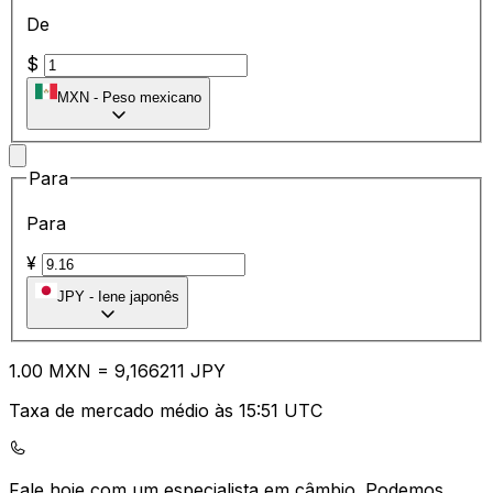
De
$
MXN
-
Peso mexicano
Para
Para
¥
JPY
-
Iene japonês
1.00
MXN
=
9,
166211
JPY
Taxa de mercado médio às 15:51 UTC
Fale hoje com um especialista em câmbio.
Podemos