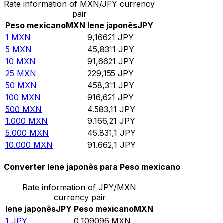
Rate information of MXN/JPY currency
pair
Peso mexicano
MXN
Iene japonês
JPY
1
MXN
9,16621
JPY
5
MXN
45,8311
JPY
10
MXN
91,6621
JPY
25
MXN
229,155
JPY
50
MXN
458,311
JPY
100
MXN
916,621
JPY
500
MXN
4.583,11
JPY
1.000
MXN
9.166,21
JPY
5.000
MXN
45.831,1
JPY
10.000
MXN
91.662,1
JPY
Converter Iene japonês para Peso mexicano
Rate information of JPY/MXN
currency pair
Iene japonês
JPY
Peso mexicano
MXN
1
JPY
0,109096
MXN