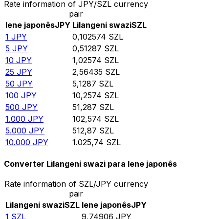
Rate information of JPY/SZL currency
pair
Iene japonês
JPY
Lilangeni swazi
SZL
1
JPY
0,102574
SZL
5
JPY
0,51287
SZL
10
JPY
1,02574
SZL
25
JPY
2,56435
SZL
50
JPY
5,1287
SZL
100
JPY
10,2574
SZL
500
JPY
51,287
SZL
1.000
JPY
102,574
SZL
5.000
JPY
512,87
SZL
10.000
JPY
1.025,74
SZL
Converter Lilangeni swazi para Iene japonês
Rate information of SZL/JPY currency
pair
Lilangeni swazi
SZL
Iene japonês
JPY
1
SZL
9,74906
JPY