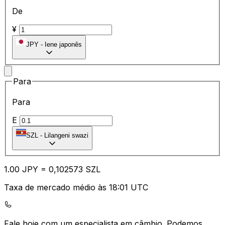
De
¥
JPY
-
Iene japonês
Para
Para
E
SZL
-
Lilangeni swazi
1.00
JPY
=
0,
102573
SZL
Taxa de mercado médio às 18:01 UTC
Fale hoje com um especialista em câmbio.
Podemos