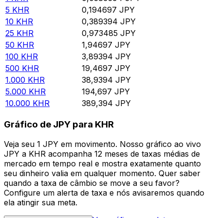
5
KHR
0,194697
JPY
10
KHR
0,389394
JPY
25
KHR
0,973485
JPY
50
KHR
1,94697
JPY
100
KHR
3,89394
JPY
500
KHR
19,4697
JPY
1.000
KHR
38,9394
JPY
5.000
KHR
194,697
JPY
10.000
KHR
389,394
JPY
Gráfico de JPY para KHR
Veja seu 1 JPY em movimento. Nosso gráfico ao vivo
JPY a KHR acompanha 12 meses de taxas médias de
mercado em tempo real e mostra exatamente quanto
seu dinheiro valia em qualquer momento. Quer saber
quando a taxa de câmbio se move a seu favor?
Configure um alerta de taxa e nós avisaremos quando
ela atingir sua meta.