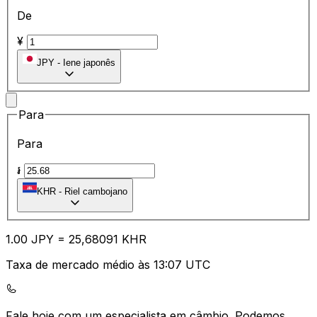
De
¥
JPY
-
Iene japonês
Para
Para
៛
KHR
-
Riel cambojano
1.00
JPY
=
25
,68091
KHR
Taxa de mercado médio às 13:07 UTC
Fale hoje com um especialista em câmbio.
Podemos