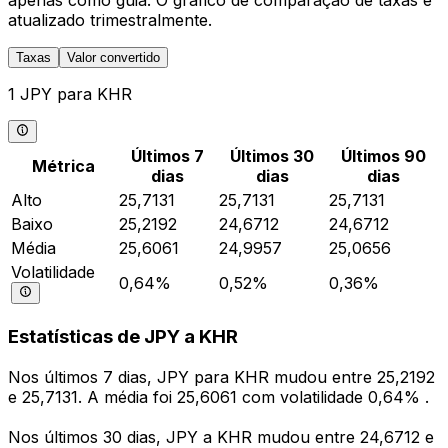
apenas como guia. O gráfico de comparação de taxas é
atualizado trimestralmente.
Taxas
Valor convertido
1 JPY para KHR
Últimos 7
Últimos 30
Últimos 90
Métrica
dias
dias
dias
Alto
25,7131
25,7131
25,7131
Baixo
25,2192
24,6712
24,6712
Média
25,6061
24,9957
25,0656
Volatilidade
0,64%
0,52%
0,36%
Estatísticas de JPY a KHR
Nos últimos 7 dias, JPY para KHR mudou entre 25,2192
e 25,7131. A média foi 25,6061 com volatilidade 0,64% .
Nos últimos 30 dias, JPY a KHR mudou entre 24,6712 e