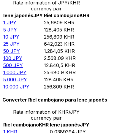
Rate information of JPY/KHR
currency pair
Iene japonês
JPY
Riel cambojano
KHR
1
JPY
25,6809
KHR
5
JPY
128,405
KHR
10
JPY
256,809
KHR
25
JPY
642,023
KHR
50
JPY
1.284,05
KHR
100
JPY
2.568,09
KHR
500
JPY
12.840,5
KHR
1.000
JPY
25.680,9
KHR
5.000
JPY
128.405
KHR
10.000
JPY
256.809
KHR
Converter Riel cambojano para Iene japonês
Rate information of KHR/JPY
currency pair
Riel cambojano
KHR
Iene japonês
JPY
1
KHR
0,0389394
JPY