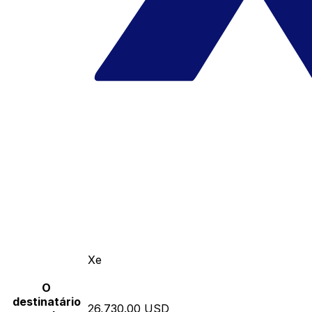
Xe
O
destinatário
26,730.00 USD