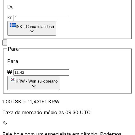
De
kr
ISK
-
Coroa islandesa
Para
Para
₩
KRW
-
Won sul-coreano
1.00
ISK
=
11
,43191
KRW
Taxa de mercado médio às 09:30 UTC
Fale hoje com um especialista em câmbio.
Podemos