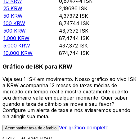
10
KRW
0,874744
ISK
25
KRW
2,18686
ISK
50
KRW
4,37372
ISK
100
KRW
8,74744
ISK
500
KRW
43,7372
ISK
1.000
KRW
87,4744
ISK
5.000
KRW
437,372
ISK
10.000
KRW
874,744
ISK
Gráfico de ISK para KRW
Veja seu 1 ISK em movimento. Nosso gráfico ao vivo ISK
a KRW acompanha 12 meses de taxas médias de
mercado em tempo real e mostra exatamente quanto
seu dinheiro valia em qualquer momento. Quer saber
quando a taxa de câmbio se move a seu favor?
Configure um alerta de taxa e nós avisaremos quando
ela atingir sua meta.
Ver gráfico completo
Acompanhar taxa de câmbio