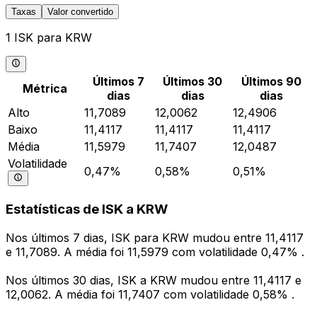
Taxas
Valor convertido
1 ISK para KRW
Últimos 7
Últimos 30
Últimos 90
Métrica
dias
dias
dias
Alto
11,7089
12,0062
12,4906
Baixo
11,4117
11,4117
11,4117
Média
11,5979
11,7407
12,0487
Volatilidade
0,47%
0,58%
0,51%
Estatísticas de ISK a KRW
Nos últimos 7 dias, ISK para KRW mudou entre 11,4117
e 11,7089. A média foi 11,5979 com volatilidade 0,47% .
Nos últimos 30 dias, ISK a KRW mudou entre 11,4117 e
12,0062. A média foi 11,7407 com volatilidade 0,58% .