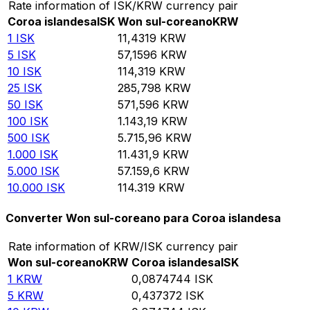
Rate information of ISK/KRW currency pair
Coroa islandesa
ISK
Won sul-coreano
KRW
1
ISK
11,4319
KRW
5
ISK
57,1596
KRW
10
ISK
114,319
KRW
25
ISK
285,798
KRW
50
ISK
571,596
KRW
100
ISK
1.143,19
KRW
500
ISK
5.715,96
KRW
1.000
ISK
11.431,9
KRW
5.000
ISK
57.159,6
KRW
10.000
ISK
114.319
KRW
Converter Won sul-coreano para Coroa islandesa
Rate information of KRW/ISK currency pair
Won sul-coreano
KRW
Coroa islandesa
ISK
1
KRW
0,0874744
ISK
5
KRW
0,437372
ISK