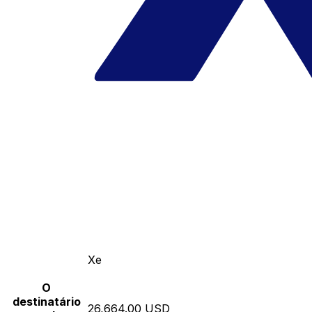
Xe
O
destinatário
26,664.00 USD