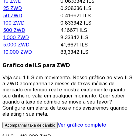
10
ZWD
0,0833342
ILS
25
ZWD
0,208336
ILS
50
ZWD
0,416671
ILS
100
ZWD
0,833342
ILS
500
ZWD
4,16671
ILS
1.000
ZWD
8,33342
ILS
5.000
ZWD
41,6671
ILS
10.000
ZWD
83,3342
ILS
Gráfico de ILS para ZWD
Veja seu 1 ILS em movimento. Nosso gráfico ao vivo ILS
a ZWD acompanha 12 meses de taxas médias de
mercado em tempo real e mostra exatamente quanto
seu dinheiro valia em qualquer momento. Quer saber
quando a taxa de câmbio se move a seu favor?
Configure um alerta de taxa e nós avisaremos quando
ela atingir sua meta.
Ver gráfico completo
Acompanhar taxa de câmbio