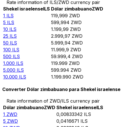
Rate information of ILS/ZWD currency pair
Shekel israelense
ILS
Dólar zimbabuano
ZWD
1
ILS
119,999
ZWD
5
ILS
599,994
ZWD
10
ILS
1.199,99
ZWD
25
ILS
2.999,97
ZWD
50
ILS
5.999,94
ZWD
100
ILS
11.999,9
ZWD
500
ILS
59.999,4
ZWD
1.000
ILS
119.999
ZWD
5.000
ILS
599.994
ZWD
10.000
ILS
1.199.990
ZWD
Converter Dólar zimbabuano para Shekel israelense
Rate information of ZWD/ILS currency pair
Dólar zimbabuano
ZWD
Shekel israelense
ILS
1
ZWD
0,00833342
ILS
5
ZWD
0,0416671
ILS