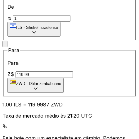
De
₪
ILS
-
Shekel israelense
Para
Para
Z$
ZWD
-
Dólar zimbabuano
1.00
ILS
=
11
9,9987
ZWD
Taxa de mercado médio às 21:20 UTC
Fale hoje com um especialista em câmbio.
Podemos