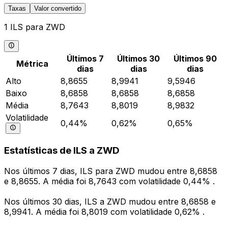
Taxas
Valor convertido
1 ILS para ZWD
Últimos 7
Últimos 30
Últimos 90
Métrica
dias
dias
dias
Alto
8,8655
8,9941
9,5946
Baixo
8,6858
8,6858
8,6858
Média
8,7643
8,8019
8,9832
Volatilidade
0,44%
0,62%
0,65%
Estatísticas de ILS a ZWD
Nos últimos 7 dias, ILS para ZWD mudou entre 8,6858
e 8,8655. A média foi 8,7643 com volatilidade 0,44% .
Nos últimos 30 dias, ILS a ZWD mudou entre 8,6858 e
8,9941. A média foi 8,8019 com volatilidade 0,62% .