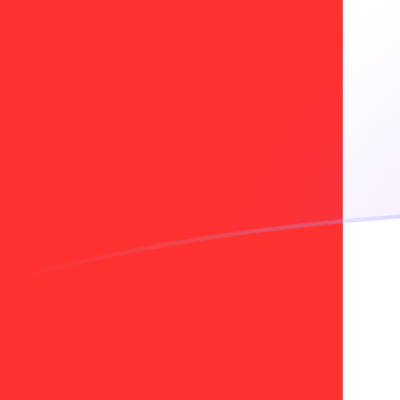
Taxas de câmbio de ILS para CAD hoj
Converter Shekel israelense para Dólar canadense
Rate information of ILS/CAD currency pair
Shekel israelense
ILS
Dólar canadense
CAD
1
ILS
0,462462
CAD
5
ILS
2,31231
CAD
10
ILS
4,62462
CAD
25
ILS
11,5616
CAD
50
ILS
23,1231
CAD
100
ILS
46,2462
CAD
500
ILS
231,231
CAD
1.000
ILS
462,462
CAD
5.000
ILS
2.312,31
CAD
10.000
ILS
4.624,62
CAD
Converter Dólar canadense para Shekel israelense