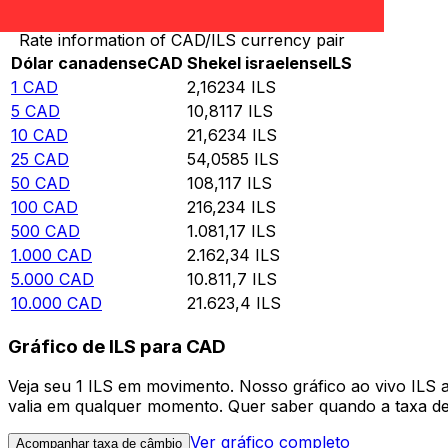
Rate information of CAD/ILS currency pair
Dólar canadense
CAD
Shekel israelense
ILS
1
CAD
2,16234
ILS
5
CAD
10,8117
ILS
10
CAD
21,6234
ILS
25
CAD
54,0585
ILS
50
CAD
108,117
ILS
100
CAD
216,234
ILS
500
CAD
1.081,17
ILS
1.000
CAD
2.162,34
ILS
5.000
CAD
10.811,7
ILS
10.000
CAD
21.623,4
ILS
Gráfico de ILS para CAD
Veja seu 1 ILS em movimento. Nosso gráfico ao vivo IL
valia em qualquer momento. Quer saber quando a taxa de 
Ver gráfico completo
Acompanhar taxa de câmbio