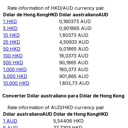
Rate information of HKD/AUD currency pair
Dólar de Hong Kong
HKD
Dólar australiano
AUD
1
HKD
0,180373
AUD
5
HKD
0,901865
AUD
10
HKD
1,80373
AUD
25
HKD
4,50933
AUD
50
HKD
9,01865
AUD
100
HKD
18,0373
AUD
500
HKD
90,1865
AUD
1.000
HKD
180,373
AUD
5.000
HKD
901,865
AUD
10.000
HKD
1.803,73
AUD
Converter Dólar australiano para Dólar de Hong Kong
Rate information of AUD/HKD currency pair
Dólar australiano
AUD
Dólar de Hong Kong
HKD
1
AUD
5,54406
HKD
5
AUD
27,7203
HKD