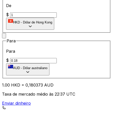
De
$
HKD
-
Dólar de Hong Kong
Para
Para
$
AUD
-
Dólar australiano
1.00
HKD
=
0,
180373
AUD
Taxa de mercado médio às 22:37 UTC
Enviar dinheiro