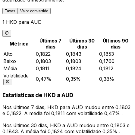
Taxas
Valor convertido
1 HKD para AUD
Últimos 7
Últimos 30
Últimos 90
Métrica
dias
dias
dias
Alto
0,1822
0,1843
0,1853
Baixo
0,1803
0,1803
0,1760
Média
0,1811
0,1824
0,1812
Volatilidade
0,47%
0,35%
0,38%
Estatísticas de HKD a AUD
Nos últimos 7 dias, HKD para AUD mudou entre 0,1803
e 0,1822. A média foi 0,1811 com volatilidade 0,47% .
Nos últimos 30 dias, HKD a AUD mudou entre 0,1803 e
0,1843. A média foi 0,1824 com volatilidade 0,35% .