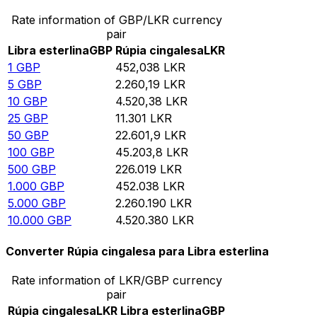
Rate information of GBP/LKR currency
pair
Libra esterlina
GBP
Rúpia cingalesa
LKR
1
GBP
452,038
LKR
5
GBP
2.260,19
LKR
10
GBP
4.520,38
LKR
25
GBP
11.301
LKR
50
GBP
22.601,9
LKR
100
GBP
45.203,8
LKR
500
GBP
226.019
LKR
1.000
GBP
452.038
LKR
5.000
GBP
2.260.190
LKR
10.000
GBP
4.520.380
LKR
Converter Rúpia cingalesa para Libra esterlina
Rate information of LKR/GBP currency
pair
Rúpia cingalesa
LKR
Libra esterlina
GBP