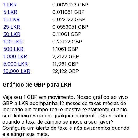
1
LKR
0,0022122
GBP
5
LKR
0,011061
GBP
10
LKR
0,022122
GBP
25
LKR
0,0553051
GBP
50
LKR
0,11061
GBP
100
LKR
0,22122
GBP
500
LKR
1,1061
GBP
1.000
LKR
2,2122
GBP
5.000
LKR
11,061
GBP
10.000
LKR
22,122
GBP
Gráfico de GBP para LKR
Veja seu 1 GBP em movimento. Nosso gráfico ao vivo
GBP a LKR acompanha 12 meses de taxas médias de
mercado em tempo real e mostra exatamente quanto
seu dinheiro valia em qualquer momento. Quer saber
quando a taxa de câmbio se move a seu favor?
Configure um alerta de taxa e nós avisaremos quando
ela atingir sua meta.