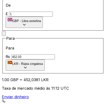
De
£
GBP
-
Libra esterlina
Para
Para
₨
LKR
-
Rúpia cingalesa
1.00
GBP
=
45
2,0381
LKR
Taxa de mercado médio às 11:12 UTC
Enviar dinheiro