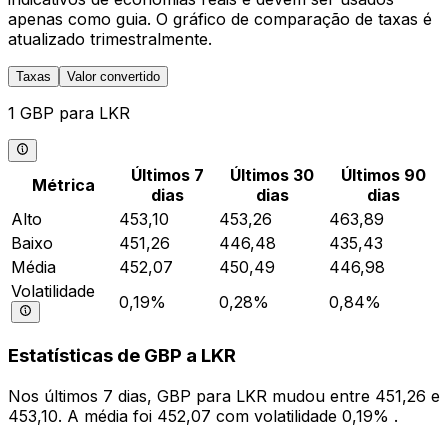
apenas como guia. O gráfico de comparação de taxas é
atualizado trimestralmente.
Taxas
Valor convertido
1 GBP para LKR
Últimos 7
Últimos 30
Últimos 90
Métrica
dias
dias
dias
Alto
453,10
453,26
463,89
Baixo
451,26
446,48
435,43
Média
452,07
450,49
446,98
Volatilidade
0,19%
0,28%
0,84%
Estatísticas de GBP a LKR
Nos últimos 7 dias, GBP para LKR mudou entre 451,26 e
453,10. A média foi 452,07 com volatilidade 0,19% .