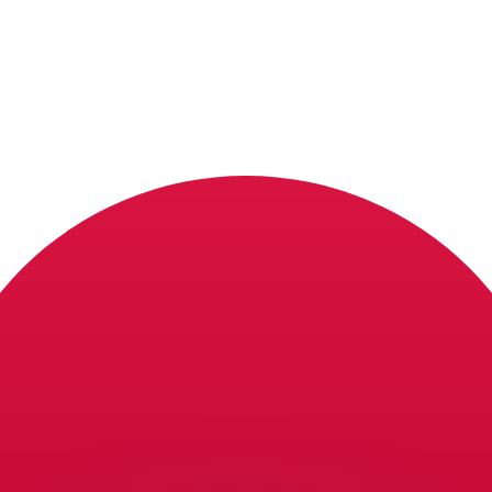
ar taxas concorrentes.
so é apenas para fins informativos. Você não pagará essa
r com a Xe?