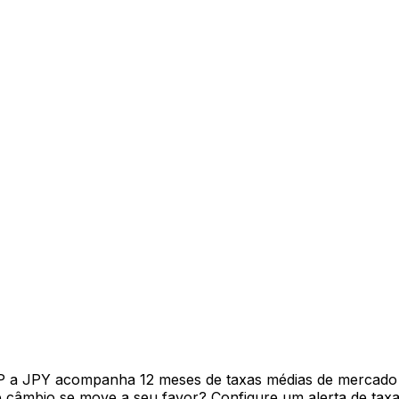
P a JPY acompanha 12 meses de taxas médias de mercado 
câmbio se move a seu favor? Configure um alerta de taxa 