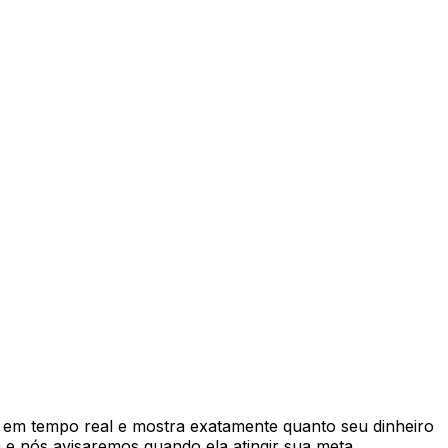
em tempo real e mostra exatamente quanto seu dinheiro
e nós avisaremos quando ela atingir sua meta.