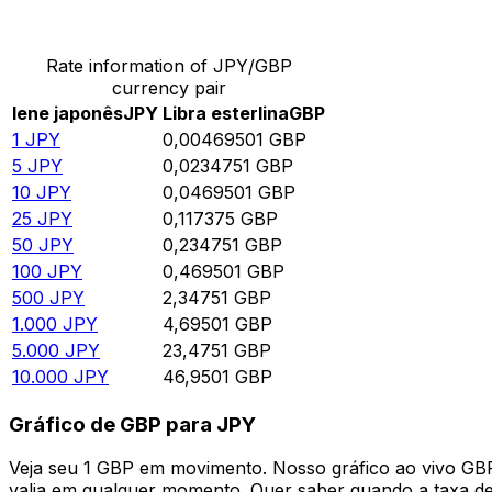
Converter Iene japonês para Libra esterlina
Rate information of JPY/GBP
currency pair
Iene japonês
JPY
Libra esterlina
GBP
1
JPY
0,00469501
GBP
5
JPY
0,0234751
GBP
10
JPY
0,0469501
GBP
25
JPY
0,117375
GBP
50
JPY
0,234751
GBP
100
JPY
0,469501
GBP
500
JPY
2,34751
GBP
1.000
JPY
4,69501
GBP
5.000
JPY
23,4751
GBP
10.000
JPY
46,9501
GBP
Gráfico de GBP para JPY
Veja seu 1 GBP em movimento. Nosso gráfico ao vivo GB
valia em qualquer momento. Quer saber quando a taxa de 