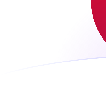
Taxas de câmbio de GBP para JPY ho
Converter Libra esterlina para Iene japonês
Rate information of GBP/JPY
currency pair
Libra esterlina
GBP
Iene japonês
JPY
1
GBP
212,992
JPY
5
GBP
1.064,96
JPY
10
GBP
2.129,92
JPY
25
GBP
5.324,8
JPY
50
GBP
10.649,6
JPY
100
GBP
21.299,2
JPY
500
GBP
106.496
JPY
1.000
GBP
212.992
JPY
5.000
GBP
1.064.960
JPY
10.000
GBP
2.129.920
JPY