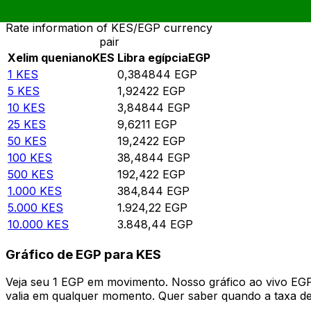
Rate information of KES/EGP currency
pair
Xelim queniano
KES
Libra egípcia
EGP
1
KES
0,384844
EGP
5
KES
1,92422
EGP
10
KES
3,84844
EGP
25
KES
9,6211
EGP
50
KES
19,2422
EGP
100
KES
38,4844
EGP
500
KES
192,422
EGP
1.000
KES
384,844
EGP
5.000
KES
1.924,22
EGP
10.000
KES
3.848,44
EGP
Gráfico de EGP para KES
Veja seu 1 EGP em movimento. Nosso gráfico ao vivo EG
valia em qualquer momento. Quer saber quando a taxa de 