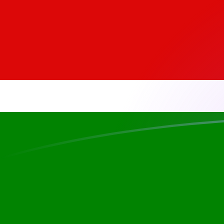
Taxas de câmbio de EGP para KES ho
Converter Libra egípcia para Xelim queniano
Rate information of EGP/KES currency
pair
Libra egípcia
EGP
Xelim queniano
KES
1
EGP
2,59846
KES
5
EGP
12,9923
KES
10
EGP
25,9846
KES
25
EGP
64,9614
KES
50
EGP
129,923
KES
100
EGP
259,846
KES
500
EGP
1.299,23
KES
1.000
EGP
2.598,46
KES
5.000
EGP
12.992,3
KES
10.000
EGP
25.984,6
KES
Converter Xelim queniano para Libra egípcia