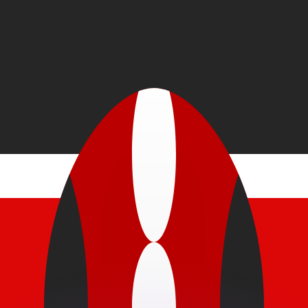
ar taxas concorrentes.
so é apenas para fins informativos. Você não pagará essa
r com a Xe?