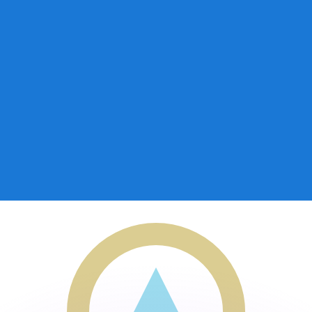
ar taxas concorrentes.
so é apenas para fins informativos. Você não pagará essa
r com a Xe?