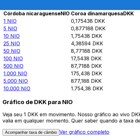
Rate information of NIO/DKK currency pair
Córdoba nicaraguense
NIO
Coroa dinamarquesa
DKK
1
NIO
0,175438
DKK
5
NIO
0,877188
DKK
10
NIO
1,75438
DKK
25
NIO
4,38594
DKK
50
NIO
8,77188
DKK
100
NIO
17,5438
DKK
500
NIO
87,7188
DKK
1.000
NIO
175,438
DKK
5.000
NIO
877,188
DKK
10.000
NIO
1.754,38
DKK
Gráfico de DKK para NIO
Veja seu 1 DKK em movimento. Nosso gráfico ao vivo DK
valia em qualquer momento. Quer saber quando a taxa de 
Ver gráfico completo
Acompanhar taxa de câmbio