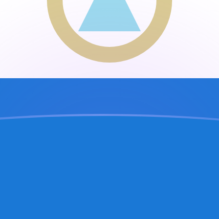
je
uense
quesa