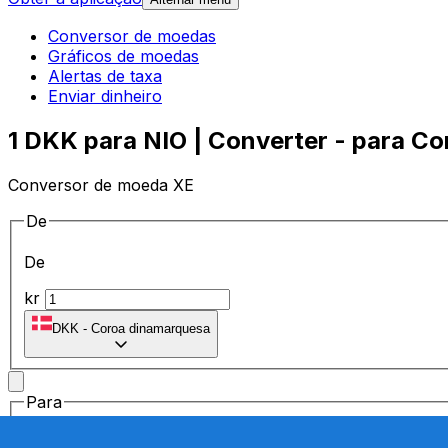
Conversor de moedas
Gráficos de moedas
Alertas de taxa
Enviar dinheiro
1 DKK para NIO | Converter - para C
Conversor de moeda XE
De
De
kr
DKK
-
Coroa dinamarquesa
Para
Para