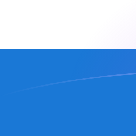
Taxas de câmbio de DKK para NIO ho
Converter Coroa dinamarquesa para Córdoba nicarag
Rate information of DKK/NIO currency pair
Coroa dinamarquesa
DKK
Córdoba nicaraguense
NIO
1
DKK
5,70003
NIO
5
DKK
28,5002
NIO
10
DKK
57,0003
NIO
25
DKK
142,501
NIO
50
DKK
285,002
NIO
100
DKK
570,003
NIO
500
DKK
2.850,02
NIO
1.000
DKK
5.700,03
NIO
5.000
DKK
28.500,2
NIO
10.000
DKK
57.000,3
NIO
Converter Córdoba nicaraguense para Coroa dinamar