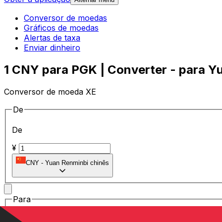
Conversor de moedas
Gráficos de moedas
Alertas de taxa
Enviar dinheiro
1 CNY para PGK | Converter - para Y
Conversor de moeda XE
De
De
¥
CNY
-
Yuan Renminbi chinês
Para
Para