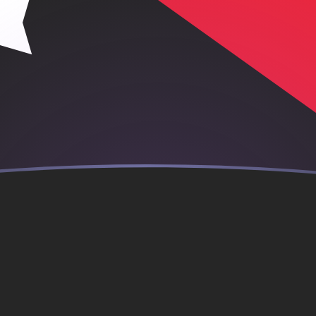
je
ova Guiné
GK
bi chinês