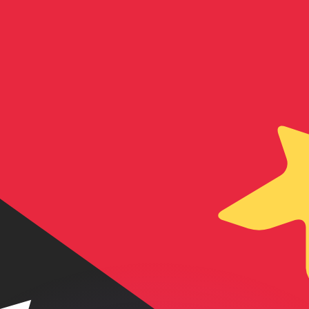
ar taxas concorrentes.
so é apenas para fins informativos. Você não pagará essa
r com a Xe?