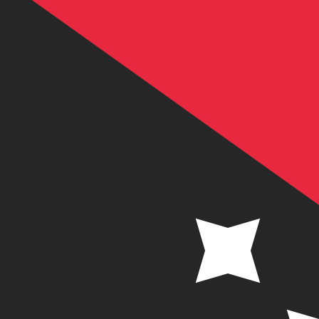
K
PGK
-
Kina de Papua Nova Guiné
1.00
CNY
=
0,
656417
PGK
Taxa de mercado médio às 01:53 UTC
Fale hoje com um especialista em câmbio.
Podemos super
Agendar chamada
Usamos a taxa de mercado médio no nosso Conversor. Is
Você sabia que é possível enviar dinheiro para o exterio
Inscreva-se hoje