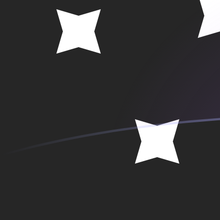
Taxas de câmbio de CNY para PGK ho
Converter Yuan Renminbi chinês para Kina de Papua N
Rate information of CNY/PGK currency pair
Yuan Renminbi chinês
CNY
Kina de Papua Nova Guiné
P
1
CNY
0,656417
PGK
5
CNY
3,28209
PGK
10
CNY
6,56417
PGK
25
CNY
16,4104
PGK
50
CNY
32,8209
PGK
100
CNY
65,6417
PGK
500
CNY
328,209
PGK
1.000
CNY
656,417
PGK
5.000
CNY
3.282,09
PGK
10.000
CNY
6.564,17
PGK
Converter Kina de Papua Nova Guiné para Yuan Renmin