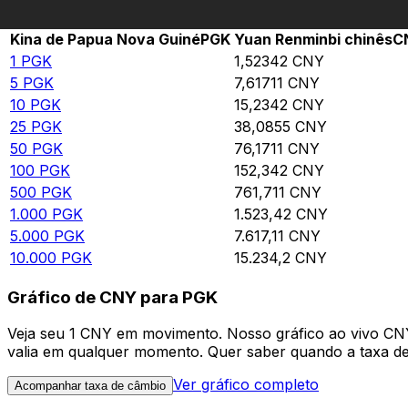
Rate information of PGK/CNY currency pair
Kina de Papua Nova Guiné
PGK
Yuan Renminbi chinês
C
1
PGK
1,52342
CNY
5
PGK
7,61711
CNY
10
PGK
15,2342
CNY
25
PGK
38,0855
CNY
50
PGK
76,1711
CNY
100
PGK
152,342
CNY
500
PGK
761,711
CNY
1.000
PGK
1.523,42
CNY
5.000
PGK
7.617,11
CNY
10.000
PGK
15.234,2
CNY
Gráfico de CNY para PGK
Veja seu 1 CNY em movimento. Nosso gráfico ao vivo CN
valia em qualquer momento. Quer saber quando a taxa de 
Ver gráfico completo
Acompanhar taxa de câmbio