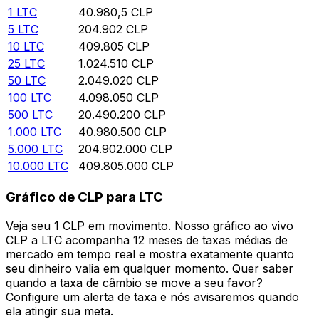
1
LTC
40.980,5
CLP
5
LTC
204.902
CLP
10
LTC
409.805
CLP
25
LTC
1.024.510
CLP
50
LTC
2.049.020
CLP
100
LTC
4.098.050
CLP
500
LTC
20.490.200
CLP
1.000
LTC
40.980.500
CLP
5.000
LTC
204.902.000
CLP
10.000
LTC
409.805.000
CLP
Gráfico de CLP para LTC
Veja seu 1 CLP em movimento. Nosso gráfico ao vivo
CLP a LTC acompanha 12 meses de taxas médias de
mercado em tempo real e mostra exatamente quanto
seu dinheiro valia em qualquer momento. Quer saber
quando a taxa de câmbio se move a seu favor?
Configure um alerta de taxa e nós avisaremos quando
ela atingir sua meta.