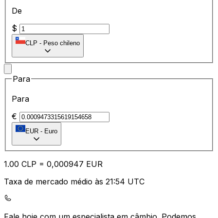
De
$
CLP
-
Peso chileno
Para
Para
€
EUR
-
Euro
1.00
CLP
=
0,
000947
EUR
Taxa de mercado médio às 21:54 UTC
Fale hoje com um especialista em câmbio.
Podemos