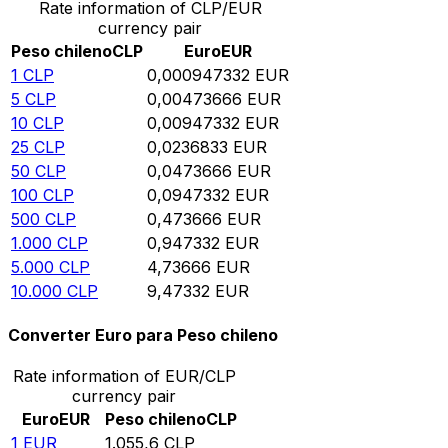
Rate information of CLP/EUR
currency pair
Peso chileno
CLP
Euro
EUR
1
CLP
0,000947332
EUR
5
CLP
0,00473666
EUR
10
CLP
0,00947332
EUR
25
CLP
0,0236833
EUR
50
CLP
0,0473666
EUR
100
CLP
0,0947332
EUR
500
CLP
0,473666
EUR
1.000
CLP
0,947332
EUR
5.000
CLP
4,73666
EUR
10.000
CLP
9,47332
EUR
Converter Euro para Peso chileno
Rate information of EUR/CLP
currency pair
Euro
EUR
Peso chileno
CLP
1
EUR
1.055,6
CLP