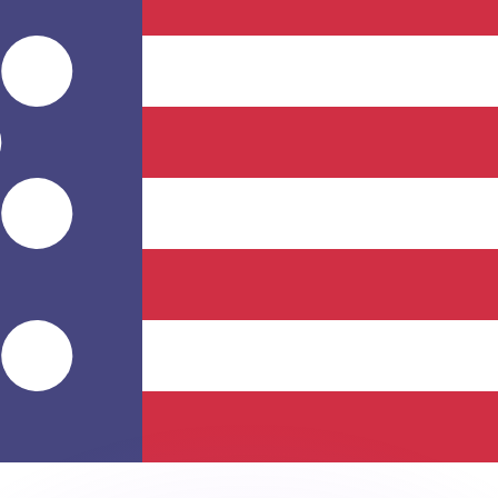
ar taxas concorrentes.
so é apenas para fins informativos. Você não pagará essa
r com a Xe?