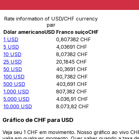
Converter Dólar americano para Franco suíço
Rate information of USD/CHF currency
pair
Dólar americano
USD
Franco suíço
CHF
1
USD
0,807382
CHF
5
USD
4,03691
CHF
10
USD
8,07382
CHF
25
USD
20,1845
CHF
50
USD
40,3691
CHF
100
USD
80,7382
CHF
500
USD
403,691
CHF
1.000
USD
807,382
CHF
5.000
USD
4.036,91
CHF
10.000
USD
8.073,82
CHF
Gráfico de CHF para USD
Veja seu 1 CHF em movimento. Nosso gráfico ao vivo CH
valia em qualquer momento. Quer saber quando a taxa de 