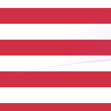
Taxas de câmbio de CHF para USD ho
Converter Franco suíço para Dólar americano
Rate information of CHF/USD currency
pair
Franco suíço
CHF
Dólar americano
USD
1
CHF
1,23857
USD
5
CHF
6,19286
USD
10
CHF
12,3857
USD
25
CHF
30,9643
USD
50
CHF
61,9286
USD
100
CHF
123,857
USD
500
CHF
619,286
USD
1.000
CHF
1.238,57
USD
5.000
CHF
6.192,86
USD
10.000
CHF
12.385,7
USD