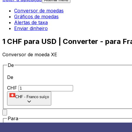
Conversor de moedas
Gráficos de moedas
Alertas de taxa
Enviar dinheiro
1 CHF para USD | Converter - para Fr
Conversor de moeda XE
De
De
CHF
CHF
-
Franco suíço
Para
Para