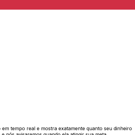
em tempo real e mostra exatamente quanto seu dinheiro
e nós avisaremos quando ela atingir sua meta.