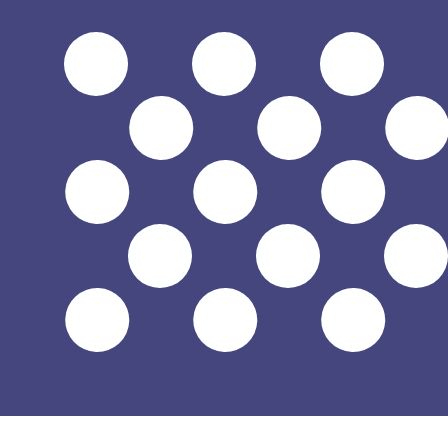
$
USD
-
Dólar americano
1.00
CHF
=
1,
238571
USD
Taxa de mercado médio às 13:47 UTC
Enviar dinheiro
Fale hoje com um especialista em câmbio.
Podemos super
Agendar chamada
Usamos a taxa de mercado médio no nosso Conversor. Is
Você sabia que é possível enviar dinheiro para o exterio
Inscreva-se hoje