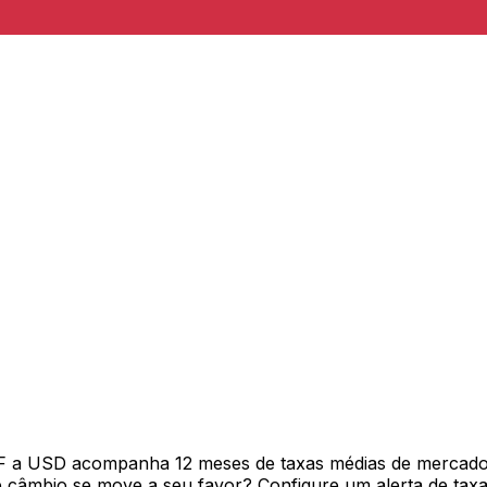
F a USD acompanha 12 meses de taxas médias de mercado 
câmbio se move a seu favor? Configure um alerta de taxa 