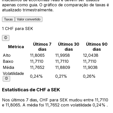
apenas como guia. O gráfico de comparação de taxas é
atualizado trimestralmente.
Taxas
Valor convertido
1 CHF para SEK
Últimos 7
Últimos 30
Últimos 90
Métrica
dias
dias
dias
Alto
11,8065
11,9958
12,0438
Baixo
11,7110
11,7110
11,7110
Média
11,7652
11,8809
11,9038
Volatilidade
0,24%
0,21%
0,26%
Estatísticas de CHF a SEK
Nos últimos 7 dias, CHF para SEK mudou entre 11,7110
e 11,8065. A média foi 11,7652 com volatilidade 0,24% .