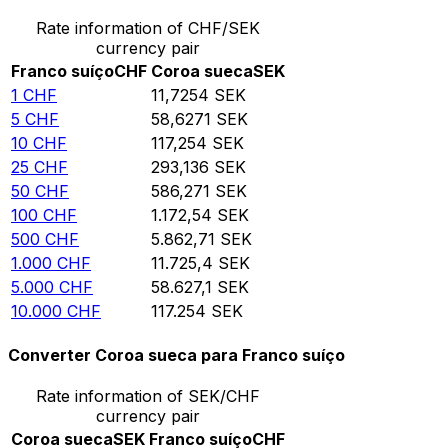
Rate information of CHF/SEK
currency pair
Franco suíço
CHF
Coroa sueca
SEK
1
CHF
11,7254
SEK
5
CHF
58,6271
SEK
10
CHF
117,254
SEK
25
CHF
293,136
SEK
50
CHF
586,271
SEK
100
CHF
1.172,54
SEK
500
CHF
5.862,71
SEK
1.000
CHF
11.725,4
SEK
5.000
CHF
58.627,1
SEK
10.000
CHF
117.254
SEK
Converter Coroa sueca para Franco suíço
Rate information of SEK/CHF
currency pair
Coroa sueca
SEK
Franco suíço
CHF