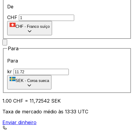
De
CHF
CHF
-
Franco suíço
Para
Para
kr
SEK
-
Coroa sueca
1.00
CHF
=
11
,72542
SEK
Taxa de mercado médio às 13:33 UTC
Enviar dinheiro