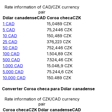
Rate information of CAD/CZK currency
pair
Dólar canadense
CAD
Coroa checa
CZK
1
CAD
15,0489
CZK
5
CAD
75,2446
CZK
10
CAD
150,489
CZK
25
CAD
376,223
CZK
50
CAD
752,446
CZK
100
CAD
1.504,89
CZK
500
CAD
7.524,46
CZK
1.000
CAD
15.048,9
CZK
5.000
CAD
75.244,6
CZK
10.000
CAD
150.489
CZK
Converter Coroa checa para Dólar canadense
Rate information of CZK/CAD currency
pair
Coroa checa
CZK
Dólar canadense
CAD