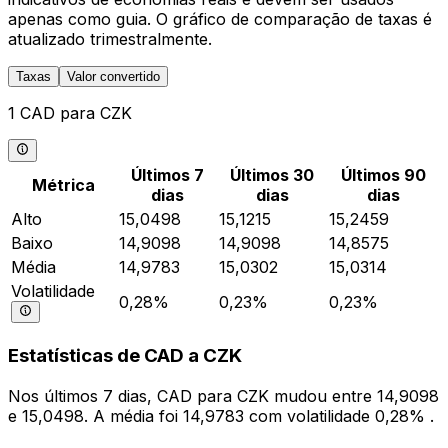
apenas como guia. O gráfico de comparação de taxas é
atualizado trimestralmente.
Taxas
Valor convertido
1 CAD para CZK
Últimos 7
Últimos 30
Últimos 90
Métrica
dias
dias
dias
Alto
15,0498
15,1215
15,2459
Baixo
14,9098
14,9098
14,8575
Média
14,9783
15,0302
15,0314
Volatilidade
0,28%
0,23%
0,23%
Estatísticas de CAD a CZK
Nos últimos 7 dias, CAD para CZK mudou entre 14,9098
e 15,0498. A média foi 14,9783 com volatilidade 0,28% .