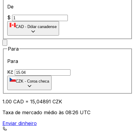
De
$
CAD
-
Dólar canadense
Para
Para
Kč
CZK
-
Coroa checa
1.00
CAD
=
15
,04891
CZK
Taxa de mercado médio às 08:26 UTC
Enviar dinheiro