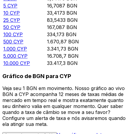
5
CYP
16,7087
BGN
10
CYP
33,4173
BGN
25
CYP
83,5433
BGN
50
CYP
167,087
BGN
100
CYP
334,173
BGN
500
CYP
1.670,87
BGN
1.000
CYP
3.341,73
BGN
5.000
CYP
16.708,7
BGN
10.000
CYP
33.417,3
BGN
Gráfico de BGN para CYP
Veja seu 1 BGN em movimento. Nosso gráfico ao vivo
BGN a CYP acompanha 12 meses de taxas médias de
mercado em tempo real e mostra exatamente quanto
seu dinheiro valia em qualquer momento. Quer saber
quando a taxa de câmbio se move a seu favor?
Configure um alerta de taxa e nós avisaremos quando
ela atingir sua meta.