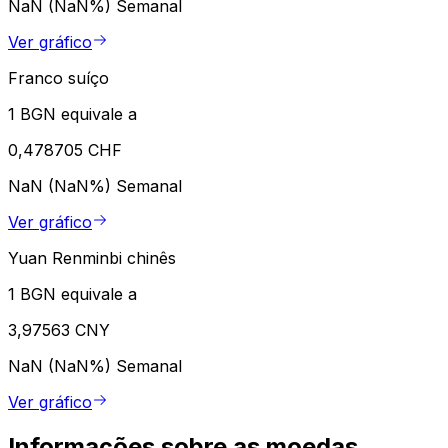
NaN (NaN%)
Semanal
Ver gráfico
Franco suíço
1 BGN equivale a
0,478705 CHF
NaN (NaN%)
Semanal
Ver gráfico
Yuan Renminbi chinês
1 BGN equivale a
3,97563 CNY
NaN (NaN%)
Semanal
Ver gráfico
Informações sobre as moedas