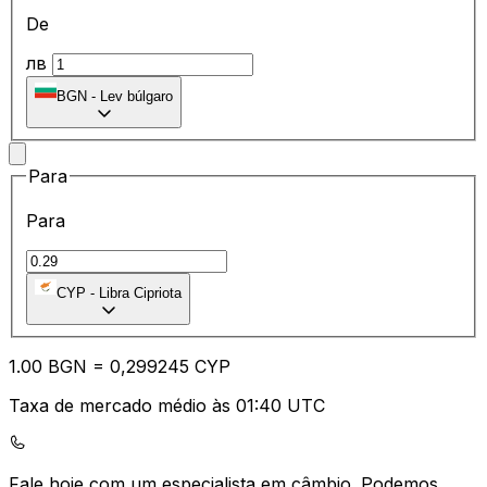
De
лв
BGN
-
Lev búlgaro
Para
Para
CYP
-
Libra Cipriota
1.00
BGN
=
0,
299245
CYP
Taxa de mercado médio às 01:40 UTC
Fale hoje com um especialista em câmbio.
Podemos