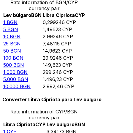
Rate information of BGN/CYP
currency pair
Lev búlgaro
BGN
Libra Cipriota
CYP
1
BGN
0,299246
CYP
5
BGN
1,49623
CYP
10
BGN
2,99246
CYP
25
BGN
7,48115
CYP
50
BGN
14,9623
CYP
100
BGN
29,9246
CYP
500
BGN
149,623
CYP
1.000
BGN
299,246
CYP
5.000
BGN
1.496,23
CYP
10.000
BGN
2.992,46
CYP
Converter Libra Cipriota para Lev búlgaro
Rate information of CYP/BGN
currency pair
Libra Cipriota
CYP
Lev búlgaro
BGN
1
CYP
3,34173
BGN