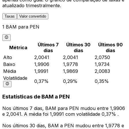
atualizado trimestralmente.
Taxas
Valor convertido
1 BAM para PEN
Últimos 7
Últimos 30
Últimos 90
Métrica
dias
dias
dias
Alto
2,0041
2,0041
2,0750
Baixo
1,9906
1,9778
1,9734
Média
1,9991
1,9869
2,0083
Volatilidade
0,37%
0,29%
0,35%
Estatísticas de BAM a PEN
Nos últimos 7 dias, BAM para PEN mudou entre 1,9906
e 2,0041. A média foi 1,9991 com volatilidade 0,37% .
Nos últimos 30 dias, BAM a PEN mudou entre 1,9778 e