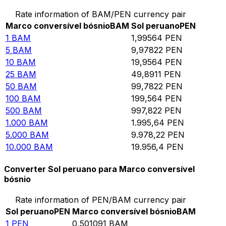
Rate information of BAM/PEN currency pair
Marco conversível bósnio
BAM
Sol peruano
PEN
1
BAM
1,99564
PEN
5
BAM
9,97822
PEN
10
BAM
19,9564
PEN
25
BAM
49,8911
PEN
50
BAM
99,7822
PEN
100
BAM
199,564
PEN
500
BAM
997,822
PEN
1.000
BAM
1.995,64
PEN
5.000
BAM
9.978,22
PEN
10.000
BAM
19.956,4
PEN
Converter Sol peruano para Marco conversível
bósnio
Rate information of PEN/BAM currency pair
Sol peruano
PEN
Marco conversível bósnio
BAM
1
PEN
0,501091
BAM