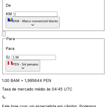
De
KM
BAM
-
Marco conversível bósnio
Para
Para
S/.
PEN
-
Sol peruano
1.00
BAM
=
1,
995644
PEN
Taxa de mercado médio às 04:45 UTC
Fale hoje com um especialista em câmbio.
Podemos