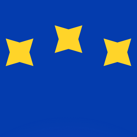
ar taxas concorrentes.
so é apenas para fins informativos. Você não pagará essa
r com a Xe?