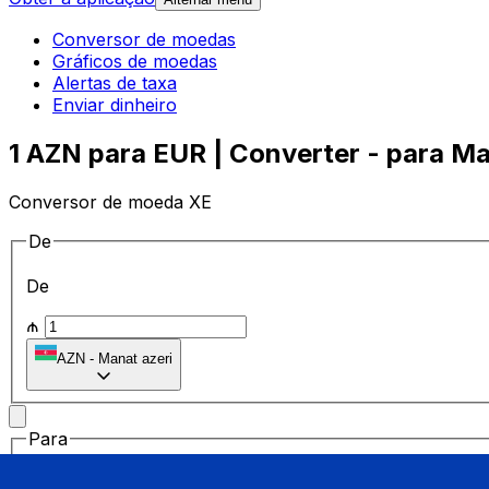
Conversor de moedas
Gráficos de moedas
Alertas de taxa
Enviar dinheiro
1 AZN para EUR | Converter - para Ma
Conversor de moeda XE
De
De
₼
AZN
-
Manat azeri
Para
Para