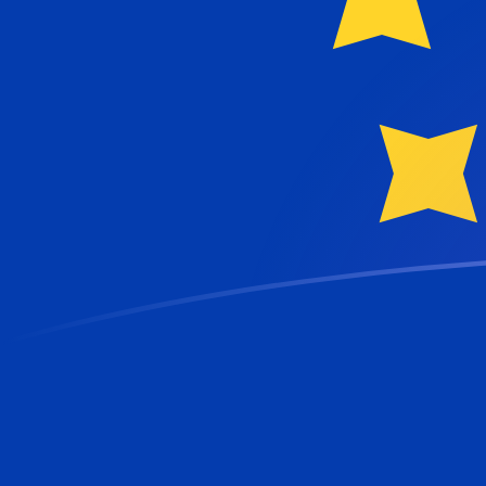
Taxas de câmbio de AZN para EUR ho
Converter Manat azeri para Euro
Rate information of AZN/EUR
currency pair
Manat azeri
AZN
Euro
EUR
1
AZN
0,509531
EUR
5
AZN
2,54766
EUR
10
AZN
5,09531
EUR
25
AZN
12,7383
EUR
50
AZN
25,4766
EUR
100
AZN
50,9531
EUR
500
AZN
254,766
EUR
1.000
AZN
509,531
EUR
5.000
AZN
2.547,66
EUR
10.000
AZN
5.095,31
EUR
Converter Euro para Manat azeri