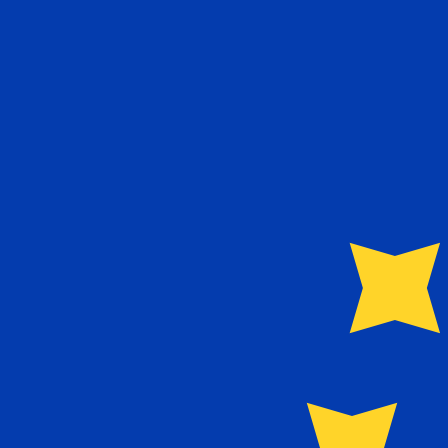
€
EUR
-
Euro
1.00
AZN
=
0,
509531
EUR
Taxa de mercado médio às 07:37 UTC
Fale hoje com um especialista em câmbio.
Podemos super
Agendar chamada
Usamos a taxa de mercado médio no nosso Conversor. Is
Você sabia que é possível enviar dinheiro para o exterio
Inscreva-se hoje