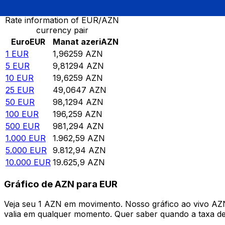
Rate information of EUR/AZN
currency pair
Euro
EUR
Manat azeri
AZN
1
EUR
1,96259
AZN
5
EUR
9,81294
AZN
10
EUR
19,6259
AZN
25
EUR
49,0647
AZN
50
EUR
98,1294
AZN
100
EUR
196,259
AZN
500
EUR
981,294
AZN
1.000
EUR
1.962,59
AZN
5.000
EUR
9.812,94
AZN
10.000
EUR
19.625,9
AZN
Gráfico de AZN para EUR
Veja seu 1 AZN em movimento. Nosso gráfico ao vivo AZ
valia em qualquer momento. Quer saber quando a taxa de 