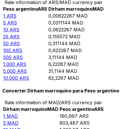
Rate information of ARS/MAD currency pair
Peso argentino
ARS
Dirham marroquino
MAD
1
ARS
0,00622287
MAD
5
ARS
0,0311144
MAD
10
ARS
0,0622287
MAD
25
ARS
0,155572
MAD
50
ARS
0,311144
MAD
100
ARS
0,622287
MAD
500
ARS
3,11144
MAD
1.000
ARS
6,22287
MAD
5.000
ARS
31,1144
MAD
10.000
ARS
62,2287
MAD
Converter Dirham marroquino para Peso argentino
Rate information of MAD/ARS currency pair
Dirham marroquino
MAD
Peso argentino
ARS
1
MAD
160,697
ARS
5
MAD
803,487
ARS