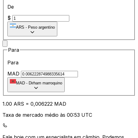
De
$
ARS
-
Peso argentino
Para
Para
MAD
MAD
-
Dirham marroquino
1.00
ARS
=
0,
006222
MAD
Taxa de mercado médio às 00:53 UTC
Fale hoje com um especialista em câmbio.
Podemos