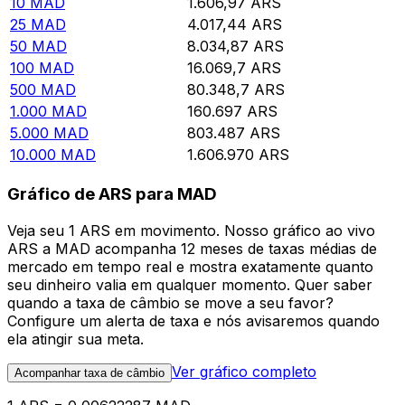
10
MAD
1.606,97
ARS
25
MAD
4.017,44
ARS
50
MAD
8.034,87
ARS
100
MAD
16.069,7
ARS
500
MAD
80.348,7
ARS
1.000
MAD
160.697
ARS
5.000
MAD
803.487
ARS
10.000
MAD
1.606.970
ARS
Gráfico de ARS para MAD
Veja seu 1 ARS em movimento. Nosso gráfico ao vivo
ARS a MAD acompanha 12 meses de taxas médias de
mercado em tempo real e mostra exatamente quanto
seu dinheiro valia em qualquer momento. Quer saber
quando a taxa de câmbio se move a seu favor?
Configure um alerta de taxa e nós avisaremos quando
ela atingir sua meta.
Ver gráfico completo
Acompanhar taxa de câmbio