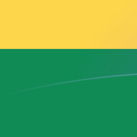
Taxas de câmbio de AFN para GHS ho
Converter Afegane afegão para Cedi ganês
Rate information of AFN/GHS
currency pair
Afegane afegão
AFN
Cedi ganês
GHS
1
AFN
0,178678
GHS
5
AFN
0,893392
GHS
10
AFN
1,78678
GHS
25
AFN
4,46696
GHS
50
AFN
8,93392
GHS
100
AFN
17,8678
GHS
500
AFN
89,3392
GHS
1.000
AFN
178,678
GHS
5.000
AFN
893,392
GHS
10.000
AFN
1.786,78
GHS
Converter Cedi ganês para Afegane afegão