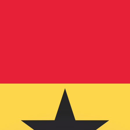
ar taxas concorrentes.
so é apenas para fins informativos. Você não pagará essa
r com a Xe?