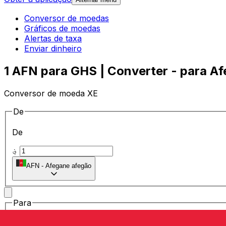
Conversor de moedas
Gráficos de moedas
Alertas de taxa
Enviar dinheiro
1 AFN para GHS | Converter - para Af
Conversor de moeda XE
De
De
؋
AFN
-
Afegane afegão
Para
Para