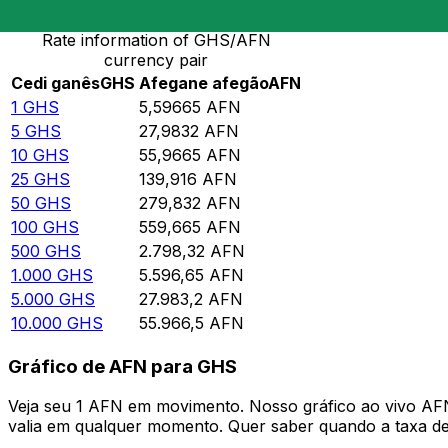
Rate information of GHS/AFN
currency pair
Cedi ganês
GHS
Afegane afegão
AFN
1
GHS
5,59665
AFN
5
GHS
27,9832
AFN
10
GHS
55,9665
AFN
25
GHS
139,916
AFN
50
GHS
279,832
AFN
100
GHS
559,665
AFN
500
GHS
2.798,32
AFN
1.000
GHS
5.596,65
AFN
5.000
GHS
27.983,2
AFN
10.000
GHS
55.966,5
AFN
Gráfico de AFN para GHS
Veja seu 1 AFN em movimento. Nosso gráfico ao vivo AF
valia em qualquer momento. Quer saber quando a taxa de 