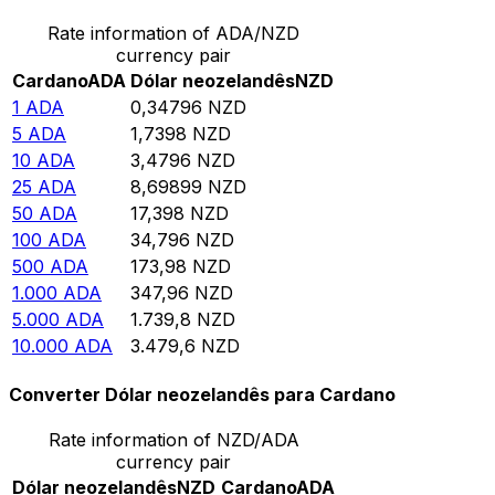
Rate information of ADA/NZD
currency pair
Cardano
ADA
Dólar neozelandês
NZD
1
ADA
0,34796
NZD
5
ADA
1,7398
NZD
10
ADA
3,4796
NZD
25
ADA
8,69899
NZD
50
ADA
17,398
NZD
100
ADA
34,796
NZD
500
ADA
173,98
NZD
1.000
ADA
347,96
NZD
5.000
ADA
1.739,8
NZD
10.000
ADA
3.479,6
NZD
Converter Dólar neozelandês para Cardano
Rate information of NZD/ADA
currency pair
Dólar neozelandês
NZD
Cardano
ADA