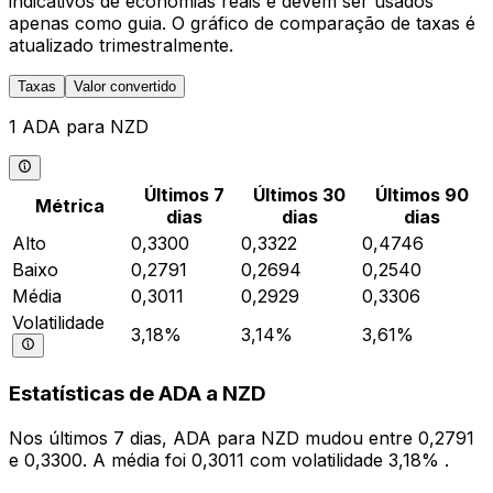
indicativos de economias reais e devem ser usados
apenas como guia. O gráfico de comparação de taxas é
atualizado trimestralmente.
Taxas
Valor convertido
1 ADA para NZD
Últimos 7
Últimos 30
Últimos 90
Métrica
dias
dias
dias
Alto
0,3300
0,3322
0,4746
Baixo
0,2791
0,2694
0,2540
Média
0,3011
0,2929
0,3306
Volatilidade
3,18%
3,14%
3,61%
Estatísticas de ADA a NZD
Nos últimos 7 dias, ADA para NZD mudou entre 0,2791
e 0,3300. A média foi 0,3011 com volatilidade 3,18% .