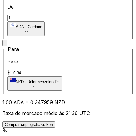
De
ADA
-
Cardano
Para
Para
$
NZD
-
Dólar neozelandês
1.00
ADA
=
0,
347959
NZD
Taxa de mercado médio às 21:36 UTC
Comprar criptografiaKraken