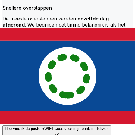
Snellere overstappen
De meeste overstappen worden
dezelfde dag
afgerond
. We begrijpen dat timing belangrijk is als het
om je geld gaat.
Stuur sneller
Veelgestelde vragen
Wat is een SWIFT-code en waarom heb ik die nodig in Belize?
Een SWIFT-code—ook bekend als een BIC (Bank
Identifier Code)—is een internationale standaard voor
het identificeren van banken en financiële instellingen.
Je hebt de juiste SWIFT-code nodig in Belize om
internationale overboekingen nauwkeurig en veilig te
kunnen verzenden of ontvangen.
Hoe vind ik de juiste SWIFT-code voor mijn bank in Belize?