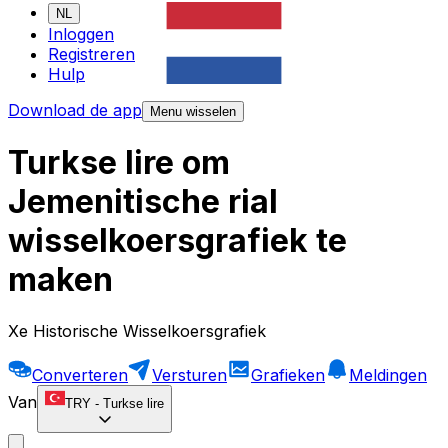
NL
Inloggen
Registreren
Hulp
Download de app
Menu wisselen
Turkse lire om
Jemenitische rial
wisselkoersgrafiek te
maken
Xe Historische Wisselkoersgrafiek
Converteren
Versturen
Grafieken
Meldingen
Van
TRY
-
Turkse lire