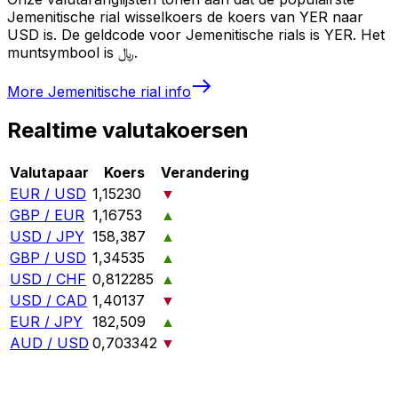
Jemenitische rial wisselkoers de koers van YER naar
USD is. De geldcode voor Jemenitische rials is YER. Het
muntsymbool is ﷼.
More
Jemenitische rial
info
Realtime valutakoersen
Valutapaar
Koers
Verandering
EUR / USD
1,15230
▼
GBP / EUR
1,16753
▲
USD / JPY
158,387
▲
GBP / USD
1,34535
▲
USD / CHF
0,812285
▲
USD / CAD
1,40137
▼
EUR / JPY
182,509
▲
AUD / USD
0,703342
▼