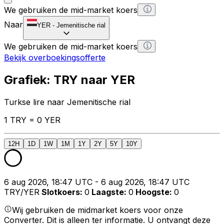
We gebruiken de mid-market koers
Naar
YER
-
Jemenitische rial
We gebruiken de mid-market koers
Bekijk overboekingsofferte
Grafiek: TRY naar YER
Turkse lire naar Jemenitische rial
1 TRY = 0 YER
12H
1D
1W
1M
1Y
2Y
5Y
10Y
6 aug 2026, 18:47 UTC - 6 aug 2026, 18:47 UTC
TRY/YER
Slotkoers
:
0
Laagste
:
0
Hoogste
:
0
Wij gebruiken de midmarket koers voor onze
Converter. Dit is alleen ter informatie. U ontvangt deze