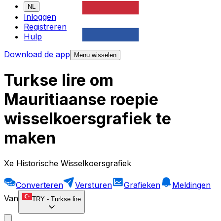
NL
Inloggen
Registreren
Hulp
Download de app
Menu wisselen
Turkse lire om
Mauritiaanse roepie
wisselkoersgrafiek te
maken
Xe Historische Wisselkoersgrafiek
Converteren
Versturen
Grafieken
Meldingen
Van
TRY
-
Turkse lire