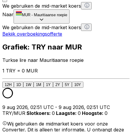
We gebruiken de mid-market koers
Naar
MUR
-
Mauritiaanse roepie
We gebruiken de mid-market koers
Bekijk overboekingsofferte
Grafiek: TRY naar MUR
Turkse lire naar Mauritiaanse roepie
1 TRY = 0 MUR
12H
1D
1W
1M
1Y
2Y
5Y
10Y
9 aug 2026, 02:51 UTC - 9 aug 2026, 02:51 UTC
TRY/MUR
Slotkoers
:
0
Laagste
:
0
Hoogste
:
0
Wij gebruiken de midmarket koers voor onze
Converter. Dit is alleen ter informatie. U ontvangt deze