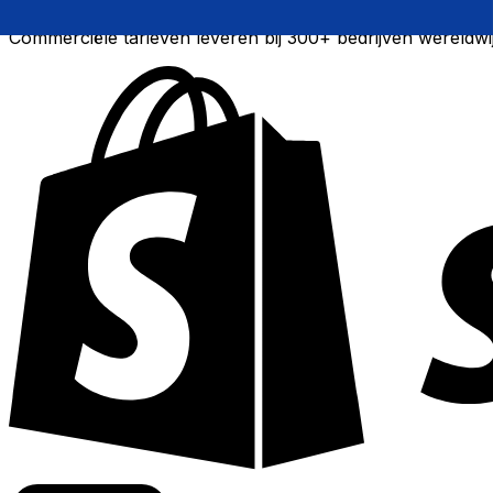
Commerciële tarieven leveren bij 300+ bedrijven wereldwi