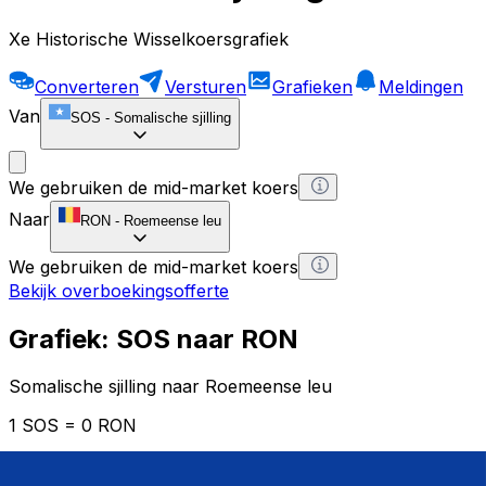
Xe Historische Wisselkoersgrafiek
Converteren
Versturen
Grafieken
Meldingen
Van
SOS
-
Somalische sjilling
We gebruiken de mid-market koers
Naar
RON
-
Roemeense leu
We gebruiken de mid-market koers
Bekijk overboekingsofferte
Grafiek: SOS naar RON
Somalische sjilling naar Roemeense leu
1 SOS = 0 RON
12H
1D
1W
1M
1Y
2Y
5Y
10Y