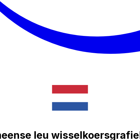
meense leu wisselkoersgrafi