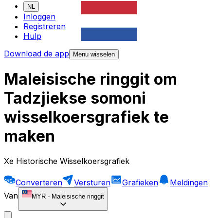
NL
Inloggen
Registreren
Hulp
Download de app
Menu wisselen
Maleisische ringgit om
Tadzjiekse somoni
wisselkoersgrafiek te
maken
Xe Historische Wisselkoersgrafiek
Converteren
Versturen
Grafieken
Meldingen
Van
MYR
-
Maleisische ringgit