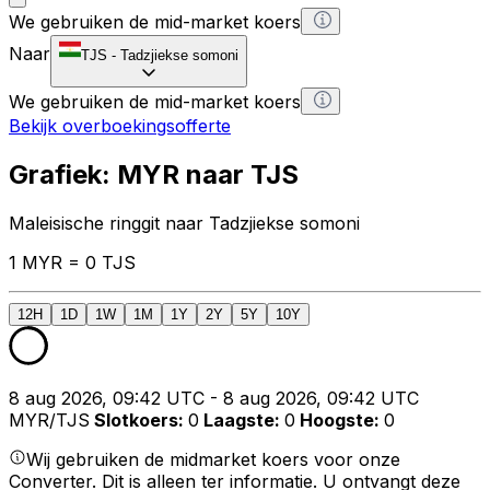
We gebruiken de mid-market koers
Naar
TJS
-
Tadzjiekse somoni
We gebruiken de mid-market koers
Bekijk overboekingsofferte
Grafiek: MYR naar TJS
Maleisische ringgit naar Tadzjiekse somoni
1 MYR = 0 TJS
12H
1D
1W
1M
1Y
2Y
5Y
10Y
8 aug 2026, 09:42 UTC - 8 aug 2026, 09:42 UTC
MYR/TJS
Slotkoers
:
0
Laagste
:
0
Hoogste
:
0
Wij gebruiken de midmarket koers voor onze
Converter. Dit is alleen ter informatie. U ontvangt deze