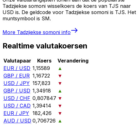
Tadzjiekse somoni wisselkoers de koers van TJS naar
USD is. De geldcode voor Tadzjiekse somoni is TJS. Het
muntsymbool is SM.
More
Tadzjiekse somoni
info
Realtime valutakoersen
Valutapaar
Koers
Verandering
EUR / USD
1,15589
▲
GBP / EUR
1,16722
▼
USD / JPY
157,823
▼
GBP / USD
1,34918
▲
USD / CHF
0,807847
▼
USD / CAD
1,39414
▼
EUR / JPY
182,426
▼
AUD / USD
0,706726
▲