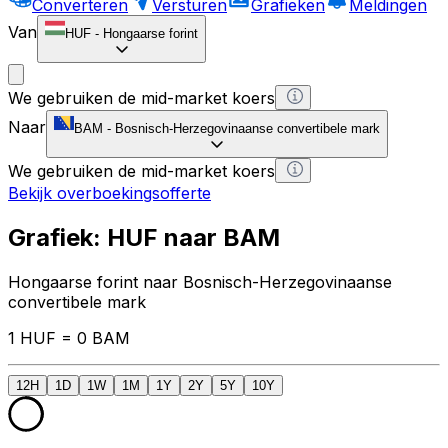
Converteren
Versturen
Grafieken
Meldingen
Van
HUF
-
Hongaarse forint
We gebruiken de mid-market koers
Naar
BAM
-
Bosnisch-Herzegovinaanse convertibele mark
We gebruiken de mid-market koers
Bekijk overboekingsofferte
Grafiek: HUF naar BAM
Hongaarse forint naar Bosnisch-Herzegovinaanse
convertibele mark
1 HUF = 0 BAM
12H
1D
1W
1M
1Y
2Y
5Y
10Y