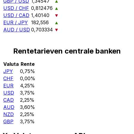
GBP / USD
1,34547
▲
USD / CHF
0,812476
▲
USD / CAD
1,40140
▼
EUR / JPY
182,556
▲
AUD / USD
0,703334
▼
Rentetarieven centrale banken
Valuta
Rente
JPY
0,75%
CHF
0,00%
EUR
4,25%
USD
3,75%
CAD
2,25%
AUD
3,60%
NZD
2,25%
GBP
3,75%