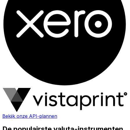
Bekijk onze API-plannen
De populairste valuta-instrumenten