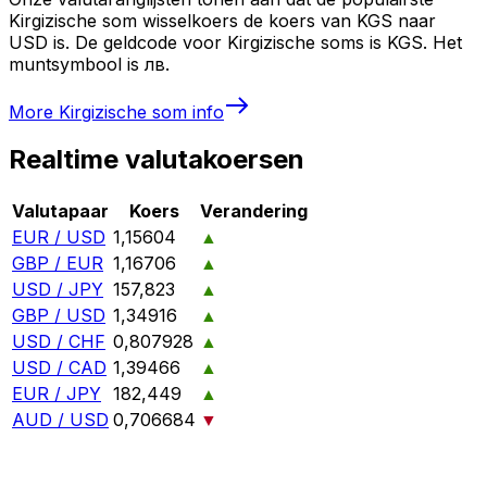
Kirgizische som wisselkoers de koers van KGS naar
USD is. De geldcode voor Kirgizische soms is KGS. Het
muntsymbool is лв.
More
Kirgizische som
info
Realtime valutakoersen
Valutapaar
Koers
Verandering
EUR / USD
1,15604
▲
GBP / EUR
1,16706
▲
USD / JPY
157,823
▲
GBP / USD
1,34916
▲
USD / CHF
0,807928
▲
USD / CAD
1,39466
▲
EUR / JPY
182,449
▲
AUD / USD
0,706684
▼