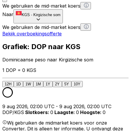
We gebruiken de mid-market koers
Naar
KGS
-
Kirgizische som
We gebruiken de mid-market koers
Bekijk overboekingsofferte
Grafiek: DOP naar KGS
Dominicaanse peso naar Kirgizische som
1 DOP = 0 KGS
12H
1D
1W
1M
1Y
2Y
5Y
10Y
9 aug 2026, 02:00 UTC - 9 aug 2026, 02:00 UTC
DOP/KGS
Slotkoers
:
0
Laagste
:
0
Hoogste
:
0
Wij gebruiken de midmarket koers voor onze
Converter. Dit is alleen ter informatie. U ontvangt deze