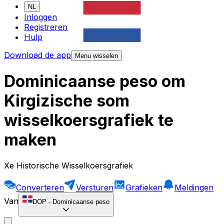
NL
Inloggen
Registreren
Hulp
Download de app
Menu wisselen
Dominicaanse peso om
Kirgizische som
wisselkoersgrafiek te
maken
Xe Historische Wisselkoersgrafiek
Converteren
Versturen
Grafieken
Meldingen
Van
DOP
-
Dominicaanse peso