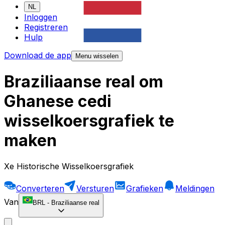
NL
Inloggen
Registreren
Hulp
Download de app
Menu wisselen
Braziliaanse real om
Ghanese cedi
wisselkoersgrafiek te
maken
Xe Historische Wisselkoersgrafiek
Converteren
Versturen
Grafieken
Meldingen
Van
BRL
-
Braziliaanse real