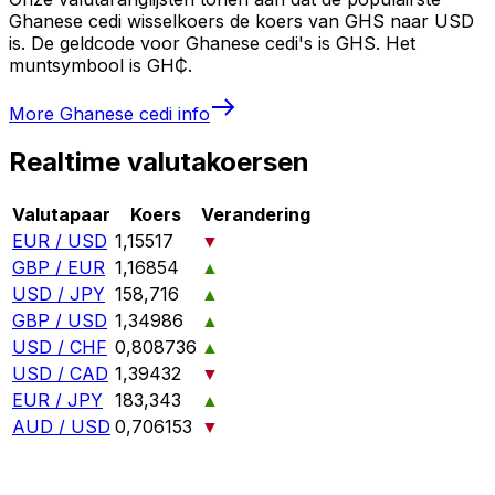
Ghanese cedi wisselkoers de koers van GHS naar USD
is. De geldcode voor Ghanese cedi's is GHS. Het
muntsymbool is GH₵.
More
Ghanese cedi
info
Realtime valutakoersen
Valutapaar
Koers
Verandering
EUR / USD
1,15517
▼
GBP / EUR
1,16854
▲
USD / JPY
158,716
▲
GBP / USD
1,34986
▲
USD / CHF
0,808736
▲
USD / CAD
1,39432
▼
EUR / JPY
183,343
▲
AUD / USD
0,706153
▼