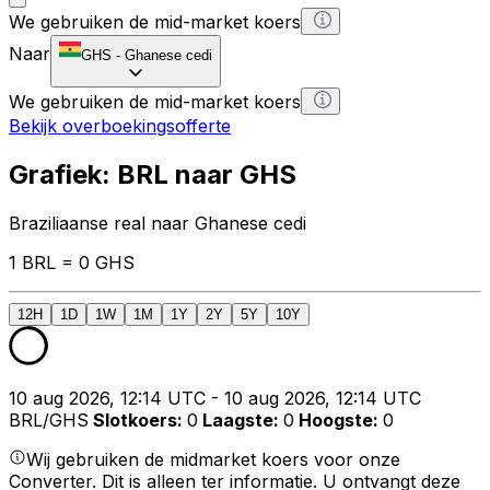
We gebruiken de mid-market koers
Naar
GHS
-
Ghanese cedi
We gebruiken de mid-market koers
Bekijk overboekingsofferte
Grafiek: BRL naar GHS
Braziliaanse real naar Ghanese cedi
1 BRL = 0 GHS
12H
1D
1W
1M
1Y
2Y
5Y
10Y
10 aug 2026, 12:14 UTC - 10 aug 2026, 12:14 UTC
BRL/GHS
Slotkoers
:
0
Laagste
:
0
Hoogste
:
0
Wij gebruiken de midmarket koers voor onze
Converter. Dit is alleen ter informatie. U ontvangt deze