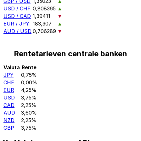
GBP / USD
1,35023
▲
USD / CHF
0,808365
▲
USD / CAD
1,39411
▼
EUR / JPY
183,307
▲
AUD / USD
0,706289
▼
Rentetarieven centrale banken
Valuta
Rente
JPY
0,75%
CHF
0,00%
EUR
4,25%
USD
3,75%
CAD
2,25%
AUD
3,60%
NZD
2,25%
GBP
3,75%