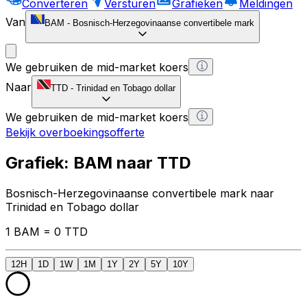
Converteren
Versturen
Grafieken
Meldingen
Van
BAM
-
Bosnisch-Herzegovinaanse convertibele mark
We gebruiken de mid-market koers
Naar
TTD
-
Trinidad en Tobago dollar
We gebruiken de mid-market koers
Bekijk overboekingsofferte
Grafiek: BAM naar TTD
Bosnisch-Herzegovinaanse convertibele mark naar
Trinidad en Tobago dollar
1 BAM = 0 TTD
12H
1D
1W
1M
1Y
2Y
5Y
10Y