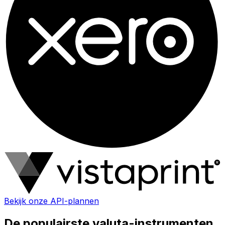
Bekijk onze API-plannen
De populairste valuta-instrumenten