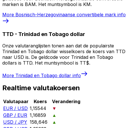
marken is BAM. Het muntsymbool is KM.
More
Bosnisch-Herzegovinaanse convertibele mark
info
TTD
-
Trinidad en Tobago dollar
Onze valutaranglijsten tonen aan dat de populairste
Trinidad en Tobago dollar wisselkoers de koers van TTD
naar USD is. De geldcode voor Trinidad en Tobago
dollars is TTD. Het muntsymbool is TT$.
More
Trinidad en Tobago dollar
info
Realtime valutakoersen
Valutapaar
Koers
Verandering
EUR / USD
1,15544
▼
GBP / EUR
1,16859
▲
USD / JPY
158,646
▲