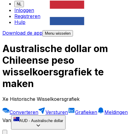
NL
Inloggen
Registreren
Hulp
Download de app
Menu wisselen
Australische dollar om
Chileense peso
wisselkoersgrafiek te
maken
Xe Historische Wisselkoersgrafiek
Converteren
Versturen
Grafieken
Meldingen
Van
AUD
-
Australische dollar