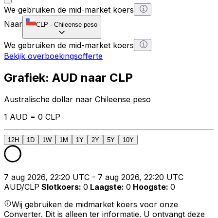
We gebruiken de mid-market koers
Naar
CLP
-
Chileense peso
We gebruiken de mid-market koers
Bekijk overboekingsofferte
Grafiek: AUD naar CLP
Australische dollar naar Chileense peso
1 AUD = 0 CLP
12H
1D
1W
1M
1Y
2Y
5Y
10Y
7 aug 2026, 22:20 UTC - 7 aug 2026, 22:20 UTC
AUD/CLP
Slotkoers
:
0
Laagste
:
0
Hoogste
:
0
Wij gebruiken de midmarket koers voor onze
Converter. Dit is alleen ter informatie. U ontvangt deze