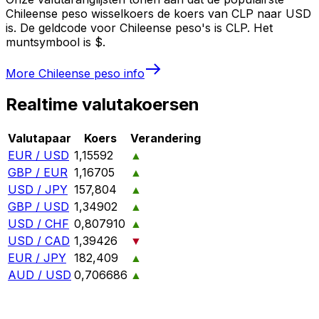
Chileense peso wisselkoers de koers van CLP naar USD
is. De geldcode voor Chileense peso's is CLP. Het
muntsymbool is $.
More
Chileense peso
info
Realtime valutakoersen
Valutapaar
Koers
Verandering
EUR / USD
1,15592
▲
GBP / EUR
1,16705
▲
USD / JPY
157,804
▲
GBP / USD
1,34902
▲
USD / CHF
0,807910
▲
USD / CAD
1,39426
▼
EUR / JPY
182,409
▲
AUD / USD
0,706686
▲