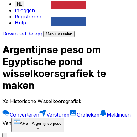
NL
Inloggen
Registreren
Hulp
Download de app
Menu wisselen
Argentijnse peso om
Egyptische pond
wisselkoersgrafiek te
maken
Xe Historische Wisselkoersgrafiek
Converteren
Versturen
Grafieken
Meldingen
Van
ARS
-
Argentijnse peso