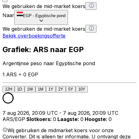
We gebruiken de mid-market koers
Naar
EGP
-
Egyptische pond
We gebruiken de mid-market koers
Bekijk overboekingsofferte
Grafiek: ARS naar EGP
Argentijnse peso naar Egyptische pond
1 ARS = 0 EGP
12H
1D
1W
1M
1Y
2Y
5Y
10Y
7 aug 2026, 20:09 UTC - 7 aug 2026, 20:09 UTC
ARS/EGP
Slotkoers
:
0
Laagste
:
0
Hoogste
:
0
Wij gebruiken de midmarket koers voor onze
Converter. Dit is alleen ter informatie. U ontvangt deze