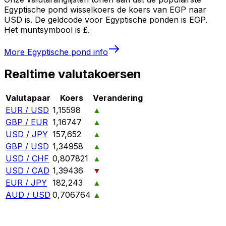
Egyptische pond wisselkoers de koers van EGP naar
USD is. De geldcode voor Egyptische ponden is EGP.
Het muntsymbool is £.
More
Egyptische pond
info
Realtime valutakoersen
Valutapaar
Koers
Verandering
EUR / USD
1,15598
▲
GBP / EUR
1,16747
▲
USD / JPY
157,652
▲
GBP / USD
1,34958
▲
USD / CHF
0,807821
▲
USD / CAD
1,39436
▼
EUR / JPY
182,243
▲
AUD / USD
0,706764
▲