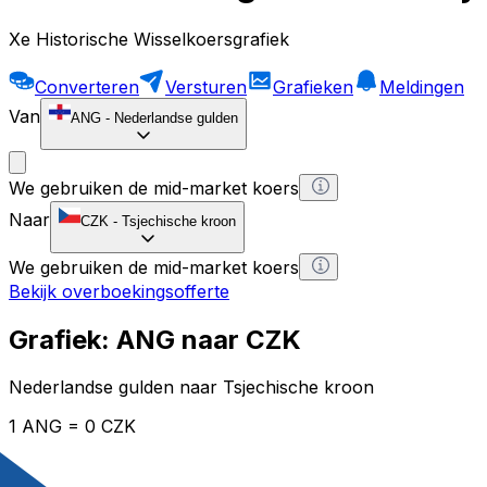
Xe Historische Wisselkoersgrafiek
Converteren
Versturen
Grafieken
Meldingen
Van
ANG
-
Nederlandse gulden
We gebruiken de mid-market koers
Naar
CZK
-
Tsjechische kroon
We gebruiken de mid-market koers
Bekijk overboekingsofferte
Grafiek: ANG naar CZK
Nederlandse gulden naar Tsjechische kroon
1 ANG = 0 CZK
12H
1D
1W
1M
1Y
2Y
5Y
10Y