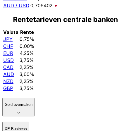
AUD / USD
0,706402
▼
Rentetarieven centrale banken
Valuta
Rente
JPY
0,75%
CHF
0,00%
EUR
4,25%
USD
3,75%
CAD
2,25%
AUD
3,60%
NZD
2,25%
GBP
3,75%
Geld overmaken
XE Business