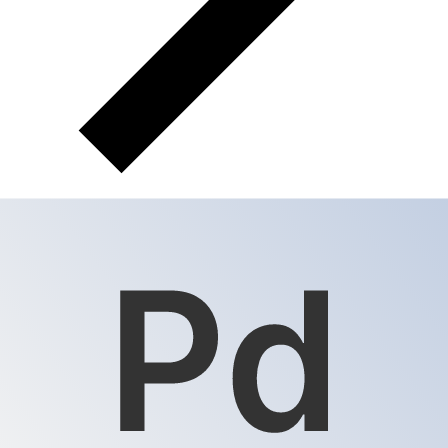
XPD
XPD - Palladium ounce
De Palladium ounce is de valuta van Palladium.
Onze
ranglijsten tonen dat de populairste Palladium ounce
wisselkoers XPD naar USD is.
De valutacode voor
Unces is XPD
.
Hieronder vindt u Palladium ounce
koersen en een converter.
Selecteer een valuta