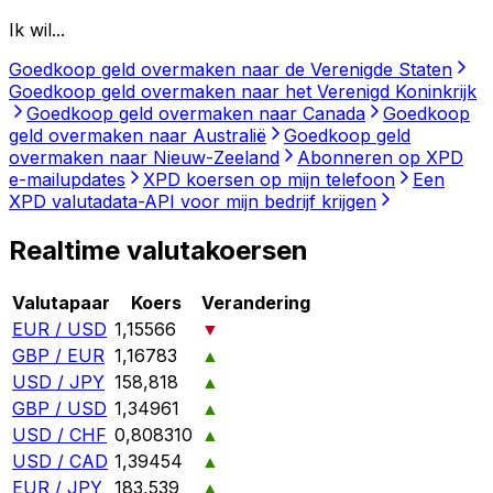
Ik wil...
Goedkoop geld overmaken naar de Verenigde Staten
Goedkoop geld overmaken naar het Verenigd Koninkrijk
Goedkoop geld overmaken naar Canada
Goedkoop
geld overmaken naar Australië
Goedkoop geld
overmaken naar Nieuw-Zeeland
Abonneren op XPD
e-mailupdates
XPD koersen op mijn telefoon
Een
XPD valutadata-API voor mijn bedrijf krijgen
Realtime valutakoersen
Valutapaar
Koers
Verandering
EUR / USD
1,15566
▼
GBP / EUR
1,16783
▲
USD / JPY
158,818
▲
GBP / USD
1,34961
▲
USD / CHF
0,808310
▲
USD / CAD
1,39454
▲
EUR / JPY
183,539
▲