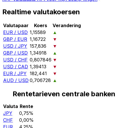
Realtime valutakoersen
Valutapaar
Koers
Verandering
EUR / USD
1,15589
▲
GBP / EUR
1,16722
▼
USD / JPY
157,836
▼
GBP / USD
1,34918
▲
USD / CHF
0,807846
▼
USD / CAD
1,39413
▼
EUR / JPY
182,441
▼
AUD / USD
0,706728
▲
Rentetarieven centrale banken
Valuta
Rente
JPY
0,75%
CHF
0,00%
EUR
4,25%