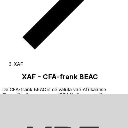
XAF
XAF - CFA-frank BEAC
De CFA-frank BEAC is de valuta van Afrikaanse
Financiële Gemeenschap (BEAC).
Onze ranglijsten tonen
dat de populairste CFA-frank BEAC wisselkoers XAF
naar USD is.
De valutacode voor Franken is XAF
, en het
symbool is FCFA.
Hieronder vindt u CFA-frank BEAC
koersen en een converter.