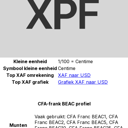
Selecteer een valuta
XAF
-
CFA-frank BEAC
Doorgaan
CFA-frank BEAC statistieken
Naam
CFA-frank BEAC
Symbool
CFA Franc BEAC
Kleine eenheid
1/100 = Centime
Symbool kleine eenheid
Centime
Top XAF omrekening
XAF naar USD
Top XAF grafiek
Grafiek XAF naar USD
CFA-frank BEAC profiel
Vaak gebruikt:
CFA Franc BEAC1, CFA
Franc BEAC2, CFA Franc BEAC5, CFA
Munten
Franc BEAC10, CFA Franc BEAC25, CFA