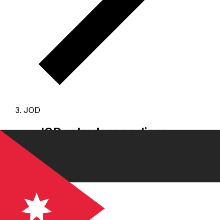
JOD
JOD - Jordaanse dinar
De Jordaanse dinar is de valuta van Jordanië.
Onze
ranglijsten tonen dat de populairste Jordaanse dinar
wisselkoers JOD naar USD is.
De valutacode voor
Dinars is JOD
, en het symbool is JD.
Hieronder vindt u
Jordaanse dinar koersen en een converter.
Selecteer een valuta