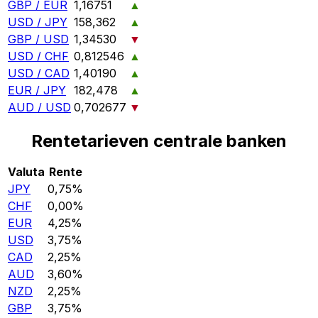
GBP / EUR
1,16751
▲
USD / JPY
158,362
▲
GBP / USD
1,34530
▼
USD / CHF
0,812546
▲
USD / CAD
1,40190
▲
EUR / JPY
182,478
▲
AUD / USD
0,702677
▼
Rentetarieven centrale banken
Valuta
Rente
JPY
0,75%
CHF
0,00%
EUR
4,25%
USD
3,75%
CAD
2,25%
AUD
3,60%
NZD
2,25%
GBP
3,75%