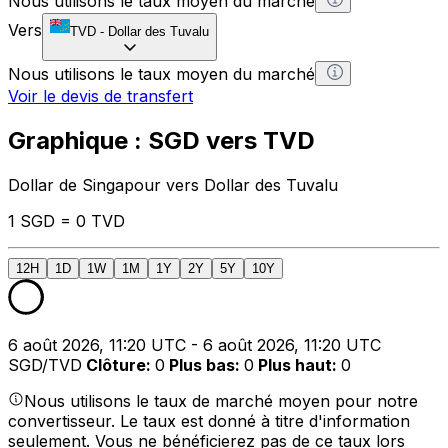
Nous utilisons le taux moyen du marché
Vers
TVD
-
Dollar des Tuvalu
Nous utilisons le taux moyen du marché
Voir le devis de transfert
Graphique : SGD vers TVD
Dollar de Singapour vers Dollar des Tuvalu
1 SGD = 0 TVD
12H
1D
1W
1M
1Y
2Y
5Y
10Y
6 août 2026, 11:20 UTC - 6 août 2026, 11:20 UTC
SGD/TVD
Clôture
:
0
Plus bas
:
0
Plus haut
:
0
Nous utilisons le taux de marché moyen pour notre
convertisseur. Le taux est donné à titre d'information
seulement. Vous ne bénéficierez pas de ce taux lors