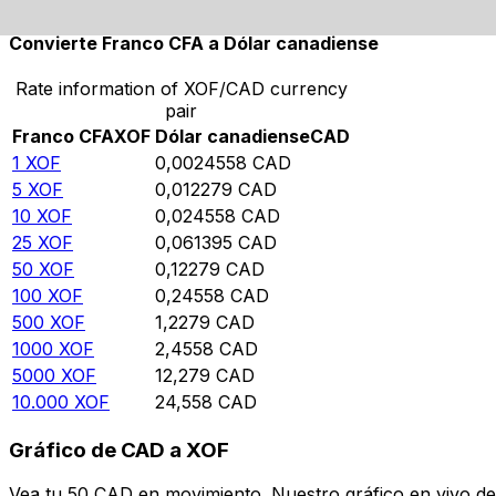
Convierte Franco CFA a Dólar canadiense
Rate information of XOF/CAD currency
pair
Franco CFA
XOF
Dólar canadiense
CAD
1
XOF
0,0024558
CAD
5
XOF
0,012279
CAD
10
XOF
0,024558
CAD
25
XOF
0,061395
CAD
50
XOF
0,12279
CAD
100
XOF
0,24558
CAD
500
XOF
1,2279
CAD
1000
XOF
2,4558
CAD
5000
XOF
12,279
CAD
10.000
XOF
24,558
CAD
Gráfico de CAD a XOF
Vea tu 50 CAD en movimiento. Nuestro gráfico en vivo d