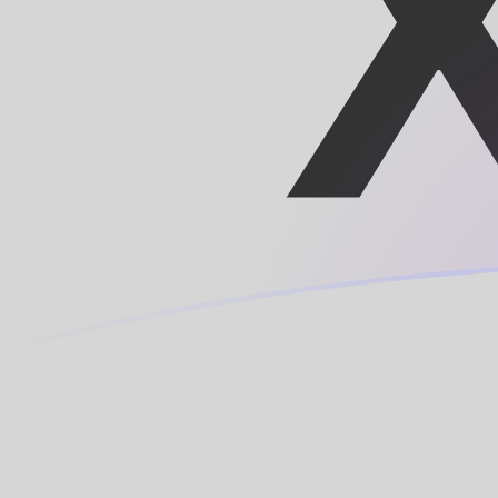
tipos de cambio de CAD a XOF hoy
Convierte Dólar canadiense a Franco CFA
Rate information of CAD/XOF currency
pair
Dólar canadiense
CAD
Franco CFA
XOF
1
CAD
407,199
XOF
5
CAD
2036
XOF
10
CAD
4071,99
XOF
25
CAD
10.180
XOF
50
CAD
20.360
XOF
100
CAD
40.719,9
XOF
500
CAD
203.600
XOF
1000
CAD
407.199
XOF
5000
CAD
2.036.000
XOF
10.000
CAD
4.071.990
XOF