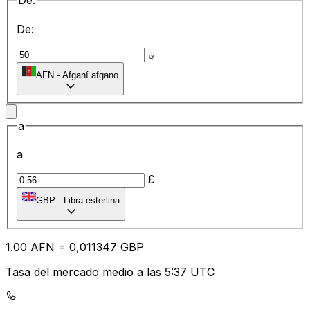
De:
De:
؋
AFN
-
Afganí afgano
a
a
£
GBP
-
Libra esterlina
1.00
AFN
=
0,
011347
GBP
Tasa del mercado medio a las 5:37 UTC