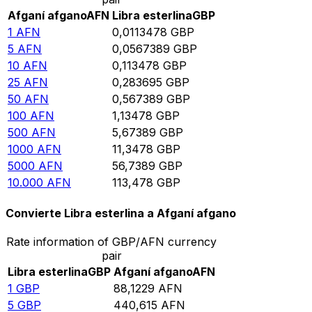
Afganí afgano
AFN
Libra esterlina
GBP
1
AFN
0,0113478
GBP
5
AFN
0,0567389
GBP
10
AFN
0,113478
GBP
25
AFN
0,283695
GBP
50
AFN
0,567389
GBP
100
AFN
1,13478
GBP
500
AFN
5,67389
GBP
1000
AFN
11,3478
GBP
5000
AFN
56,7389
GBP
10.000
AFN
113,478
GBP
Convierte Libra esterlina a Afganí afgano
Rate information of GBP/AFN currency
pair
Libra esterlina
GBP
Afganí afgano
AFN
1
GBP
88,1229
AFN
5
GBP
440,615
AFN