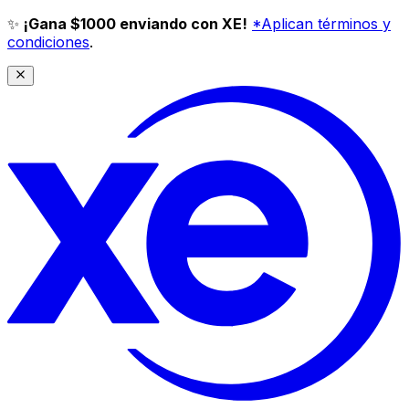
✨
¡Gana $1000 enviando con XE!
*Aplican términos y
condiciones
.