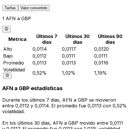
Tarifas
Valor convertido
1 AFN a GBP
Últimos 7
Últimos 30
Últimos 90
Métrica
días
días
días
Alto
0,0114
0,0117
0,0120
Bajo
0,0112
0,0111
0,0111
Promedio
0,0113
0,0113
0,0116
Volatilidad
0,52%
1,02%
1,19%
AFN a GBP estadísticas
Durante los últimos 7 días, AFN a GBP se movieron
entre 0,0112 y 0,0114. El promedio fue 0,0113 con 0,52%
volatilidad.
En los últimos 30 días, AFN a GBP movido entre 0,0111
y 0,0117. El promedio fue 0,0113 con 1,02% volatilidad.