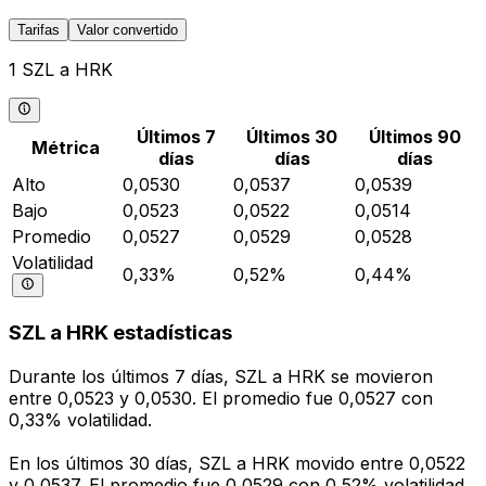
Tarifas
Valor convertido
1 SZL a HRK
Últimos 7
Últimos 30
Últimos 90
Métrica
días
días
días
Alto
0,0530
0,0537
0,0539
Bajo
0,0523
0,0522
0,0514
Promedio
0,0527
0,0529
0,0528
Volatilidad
0,33%
0,52%
0,44%
SZL a HRK estadísticas
Durante los últimos 7 días, SZL a HRK se movieron
entre 0,0523 y 0,0530. El promedio fue 0,0527 con
0,33% volatilidad.
En los últimos 30 días, SZL a HRK movido entre 0,0522
y 0,0537. El promedio fue 0,0529 con 0,52% volatilidad.