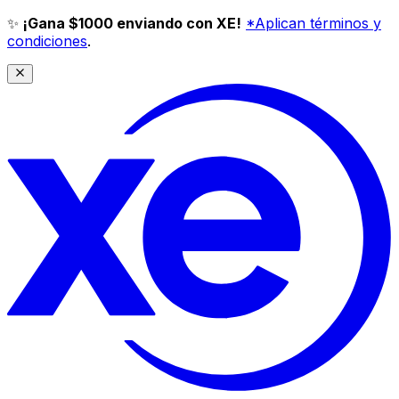
✨
¡Gana $1000 enviando con XE!
*Aplican términos y
condiciones
.