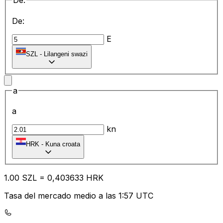
De:
De:
E
SZL
-
Lilangeni swazi
a
a
kn
HRK
-
Kuna croata
1.00
SZL
=
0,
403633
HRK
Tasa del mercado medio a las 1:57 UTC