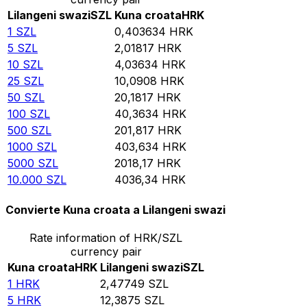
Lilangeni swazi
SZL
Kuna croata
HRK
1
SZL
0,403634
HRK
5
SZL
2,01817
HRK
10
SZL
4,03634
HRK
25
SZL
10,0908
HRK
50
SZL
20,1817
HRK
100
SZL
40,3634
HRK
500
SZL
201,817
HRK
1000
SZL
403,634
HRK
5000
SZL
2018,17
HRK
10.000
SZL
4036,34
HRK
Convierte Kuna croata a Lilangeni swazi
Rate information of HRK/SZL
currency pair
Kuna croata
HRK
Lilangeni swazi
SZL
1
HRK
2,47749
SZL
5
HRK
12,3875
SZL