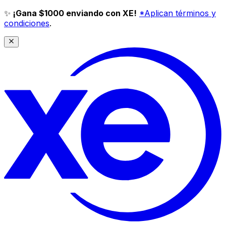
✨
¡Gana $1000 enviando con XE!
*Aplican términos y
condiciones
.