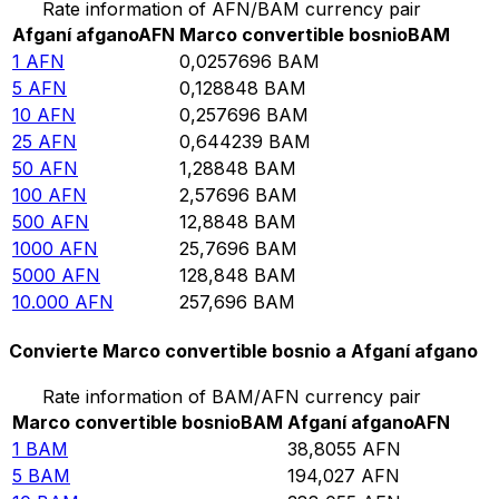
Rate information of AFN/BAM currency pair
Afganí afgano
AFN
Marco convertible bosnio
BAM
1
AFN
0,0257696
BAM
5
AFN
0,128848
BAM
10
AFN
0,257696
BAM
25
AFN
0,644239
BAM
50
AFN
1,28848
BAM
100
AFN
2,57696
BAM
500
AFN
12,8848
BAM
1000
AFN
25,7696
BAM
5000
AFN
128,848
BAM
10.000
AFN
257,696
BAM
Convierte Marco convertible bosnio a Afganí afgano
Rate information of BAM/AFN currency pair
Marco convertible bosnio
BAM
Afganí afgano
AFN
1
BAM
38,8055
AFN
5
BAM
194,027
AFN