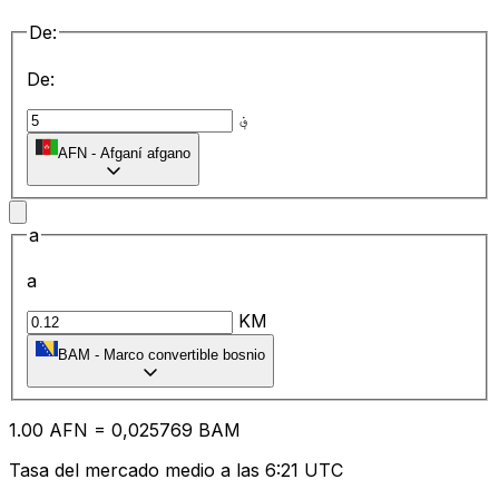
De:
De:
؋
AFN
-
Afganí afgano
a
a
KM
BAM
-
Marco convertible bosnio
1.00
AFN
=
0,
025769
BAM
Tasa del mercado medio a las 6:21 UTC