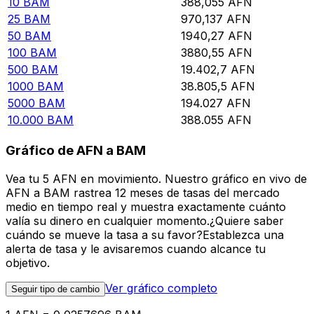
10
BAM
388,055
AFN
25
BAM
970,137
AFN
50
BAM
1940,27
AFN
100
BAM
3880,55
AFN
500
BAM
19.402,7
AFN
1000
BAM
38.805,5
AFN
5000
BAM
194.027
AFN
10.000
BAM
388.055
AFN
Gráfico de AFN a BAM
Vea tu 5 AFN en movimiento. Nuestro gráfico en vivo de
AFN a BAM rastrea 12 meses de tasas del mercado
medio en tiempo real y muestra exactamente cuánto
valía su dinero en cualquier momento.¿Quiere saber
cuándo se mueve la tasa a su favor?Establezca una
alerta de tasa y le avisaremos cuando alcance tu
objetivo.
Ver gráfico completo
Seguir tipo de cambio