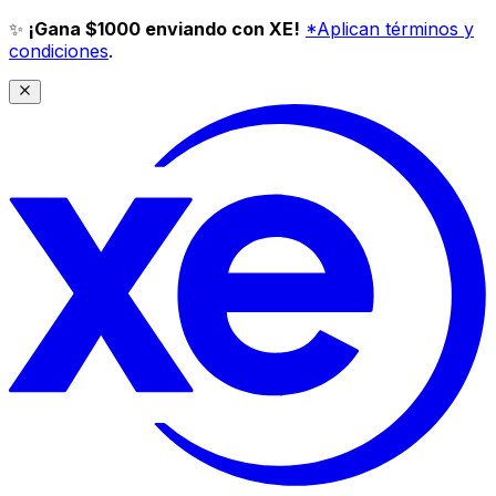
✨
¡Gana $1000 enviando con XE!
*Aplican términos y
condiciones
.