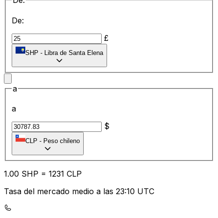
De:
De:
£
SHP
-
Libra de Santa Elena
a
a
$
CLP
-
Peso chileno
1.00
SHP
=
12
31
CLP
Tasa del mercado medio a las 23:10 UTC