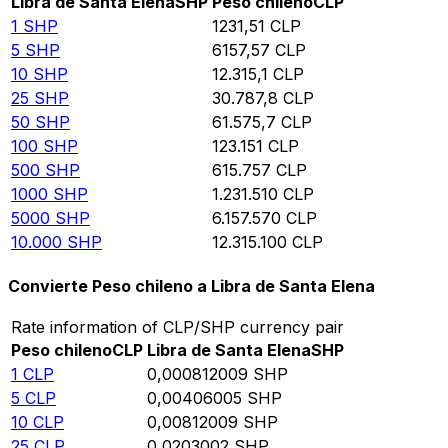
Libra de Santa Elena
SHP
Peso chileno
CLP
1
SHP
1231,51
CLP
5
SHP
6157,57
CLP
10
SHP
12.315,1
CLP
25
SHP
30.787,8
CLP
50
SHP
61.575,7
CLP
100
SHP
123.151
CLP
500
SHP
615.757
CLP
1000
SHP
1.231.510
CLP
5000
SHP
6.157.570
CLP
10.000
SHP
12.315.100
CLP
Convierte Peso chileno a Libra de Santa Elena
Rate information of CLP/SHP currency pair
Peso chileno
CLP
Libra de Santa Elena
SHP
1
CLP
0,000812009
SHP
5
CLP
0,00406005
SHP
10
CLP
0,00812009
SHP
25
CLP
0,0203002
SHP