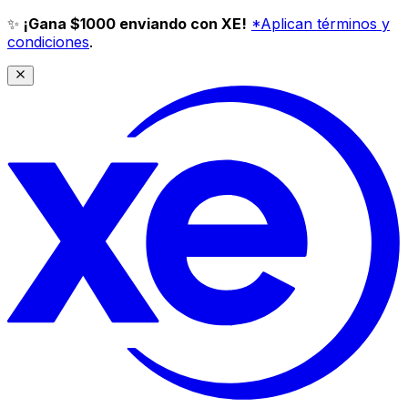
✨
¡Gana $1000 enviando con XE!
*Aplican términos y
condiciones
.