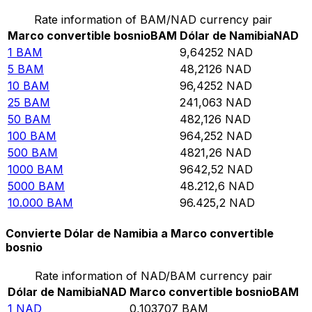
Rate information of BAM/NAD currency pair
Marco convertible bosnio
BAM
Dólar de Namibia
NAD
1
BAM
9,64252
NAD
5
BAM
48,2126
NAD
10
BAM
96,4252
NAD
25
BAM
241,063
NAD
50
BAM
482,126
NAD
100
BAM
964,252
NAD
500
BAM
4821,26
NAD
1000
BAM
9642,52
NAD
5000
BAM
48.212,6
NAD
10.000
BAM
96.425,2
NAD
Convierte Dólar de Namibia a Marco convertible
bosnio
Rate information of NAD/BAM currency pair
Dólar de Namibia
NAD
Marco convertible bosnio
BAM
1
NAD
0,103707
BAM