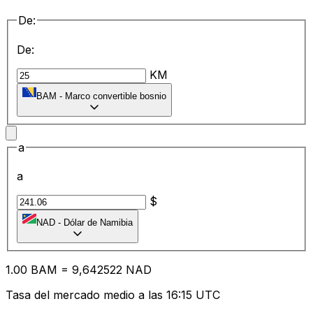
De:
De:
KM
BAM
-
Marco convertible bosnio
a
a
$
NAD
-
Dólar de Namibia
1.00
BAM
=
9,
642522
NAD
Tasa del mercado medio a las 16:15 UTC