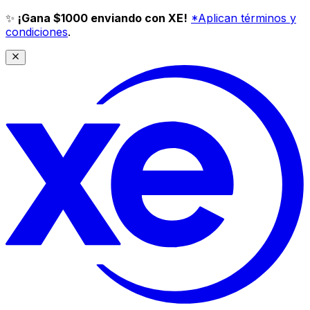
✨
¡Gana $1000 enviando con XE!
*Aplican términos y
condiciones
.