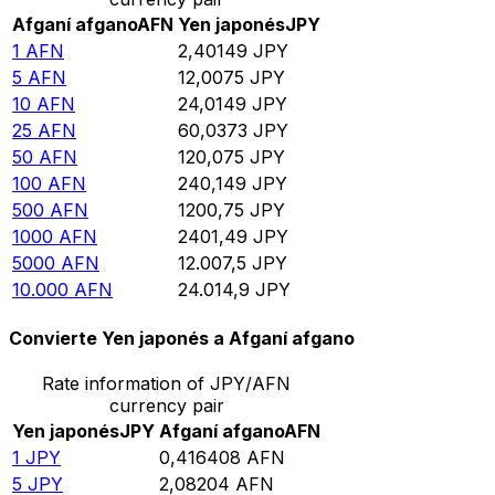
Afganí afgano
AFN
Yen japonés
JPY
1
AFN
2,40149
JPY
5
AFN
12,0075
JPY
10
AFN
24,0149
JPY
25
AFN
60,0373
JPY
50
AFN
120,075
JPY
100
AFN
240,149
JPY
500
AFN
1200,75
JPY
1000
AFN
2401,49
JPY
5000
AFN
12.007,5
JPY
10.000
AFN
24.014,9
JPY
Convierte Yen japonés a Afganí afgano
Rate information of JPY/AFN
currency pair
Yen japonés
JPY
Afganí afgano
AFN
1
JPY
0,416408
AFN
5
JPY
2,08204
AFN