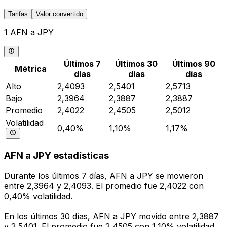
Tarifas
Valor convertido
1 AFN a JPY
Últimos 7
Últimos 30
Últimos 90
Métrica
días
días
días
Alto
2,4093
2,5401
2,5713
Bajo
2,3964
2,3887
2,3887
Promedio
2,4022
2,4505
2,5012
Volatilidad
0,40%
1,10%
1,17%
AFN a JPY estadísticas
Durante los últimos 7 días, AFN a JPY se movieron
entre 2,3964 y 2,4093. El promedio fue 2,4022 con
0,40% volatilidad.
En los últimos 30 días, AFN a JPY movido entre 2,3887
y 2,5401. El promedio fue 2,4505 con 1,10% volatilidad.