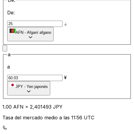
De:
De:
؋
AFN
-
Afganí afgano
a
a
¥
JPY
-
Yen japonés
1.00
AFN
=
2,
401493
JPY
Tasa del mercado medio a las 11:56 UTC