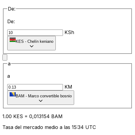
De:
De:
KSh
KES
-
Chelín keniano
a
a
KM
BAM
-
Marco convertible bosnio
1.00
KES
=
0,
013154
BAM
Tasa del mercado medio a las 15:34 UTC