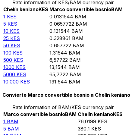
Rate information of KES/BAM currency pair
Chelín keniano
KES
Marco convertible bosnio
BAM
1
KES
0,0131544
BAM
5
KES
0,0657722
BAM
10
KES
0,131544
BAM
25
KES
0,328861
BAM
50
KES
0,657722
BAM
100
KES
1,31544
BAM
500
KES
6,57722
BAM
1000
KES
13,1544
BAM
5000
KES
65,7722
BAM
10.000
KES
131,544
BAM
Convierte Marco convertible bosnio a Chelín keniano
Rate information of BAM/KES currency pair
Marco convertible bosnio
BAM
Chelín keniano
KES
1
BAM
76,0199
KES
5
BAM
380,1
KES