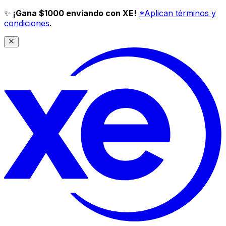
✨
¡Gana $1000 enviando con XE!
*Aplican términos y
condiciones
.