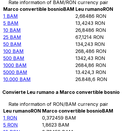
Rate information of BAM/RON currency pair
Marco convertible bosnio
BAM
Leu rumano
RON
1
BAM
2,68486
RON
5
BAM
13,4243
RON
10
BAM
26,8486
RON
25
BAM
67,1214
RON
50
BAM
134,243
RON
100
BAM
268,486
RON
500
BAM
1342,43
RON
1000
BAM
2684,86
RON
5000
BAM
13.424,3
RON
10.000
BAM
26.848,6
RON
Convierte Leu rumano a Marco convertible bosnio
Rate information of RON/BAM currency pair
Leu rumano
RON
Marco convertible bosnio
BAM
1
RON
0,372459
BAM
5
RON
1,8623
BAM