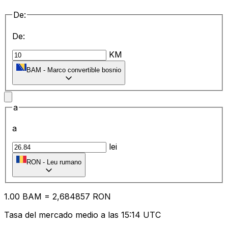
De:
De:
KM
BAM
-
Marco convertible bosnio
a
a
lei
RON
-
Leu rumano
1.00
BAM
=
2,
684857
RON
Tasa del mercado medio a las 15:14 UTC