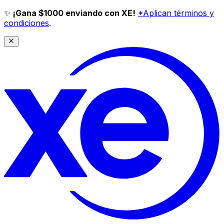
✨
¡Gana $1000 enviando con XE!
*Aplican términos y
condiciones
.